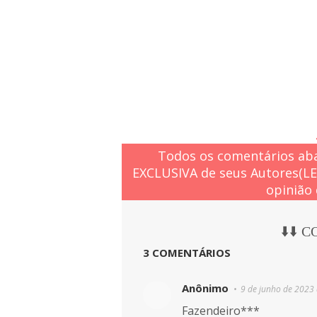
Todos os comentários aba
EXCLUSIVA de seus Autores(L
opinião 
⬇️⬇️ 
3 COMENTÁRIOS
Anônimo
9 de junho de 2023 
Fazendeiro***