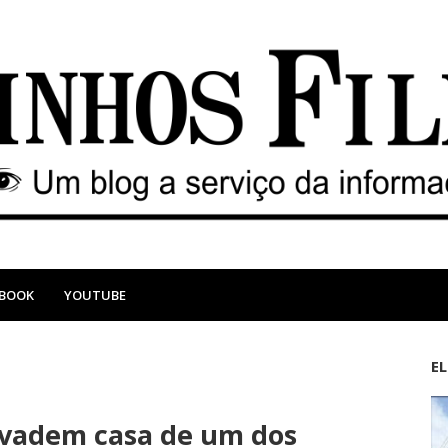
EBOOK
YOUTUBE
E
M
A
a
n
nvadem casa de um dos
i
t