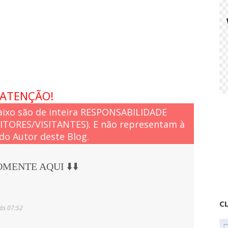
i
r
a
s
ATENÇÃO!
ixo são de inteira RESPONSABILIDADE
EITORES/VISITANTES). E não representam à
do Autor deste Blog.
COMENTE AQUI ⬇️⬇️
CL
às 07:52