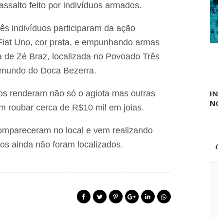
f
 assalto feito por indivíduos armados.
h
e
o
s
j
s
ês indivíduos participaram da ação
e
o
Fiat Uno, cor prata, e empunhando armas
n
r
a
e
a de Zé Braz, localizada no Povoado Três
r
s
á
imundo do Doca Bezerra.
d
d
e
i
c
sos renderam não só o agiota mas outras
I
o
o
N
l
m roubar cerca de R$10 mil em joias.
é
g
 compareceram no local e vem realizando
i
o
sos ainda não foram localizados.
q
u
e
t
e
v
e
p