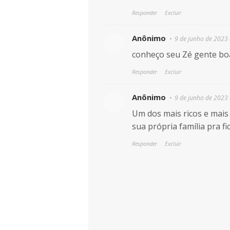
Responder
Excluir
Anônimo
9 de junho de 2023 
conheço seu Zé gente boa
Responder
Excluir
Anônimo
9 de junho de 2023 
Um dos mais ricos e mais
sua própria família pra f
Responder
Excluir