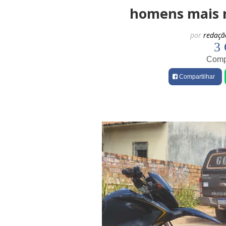
homens mais 
por
redaçã
3 
Compa
Compartilhar