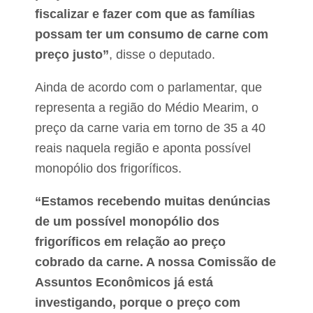
a
i
fiscalizar e fazer com que as famílias
t
á
e
d
possam ter um consumo de carne com
s
a
o
preço justo”
, disse o deputado.
A
b
l
r
e
Ainda de acordo com o parlamentar, que
e
g
E
r
representa a região do Médio Mearim, o
s
i
preço da carne varia em torno de 35 a 40
t
a
r
c
reais naquela região e aponta possível
a
o
t
monopólio dos frigoríficos.
m
é
T
g
o
“Estamos recebendo muitas denúncias
i
n
a
y
de um possível monopólio dos
N
G
frigoríficos em relação ao preço
a
u
c
e
cobrado da carne. A nossa Comissão de
i
r
o
Assuntos Econômicos já está
r
n
a
investigando, porque o preço com
a
e