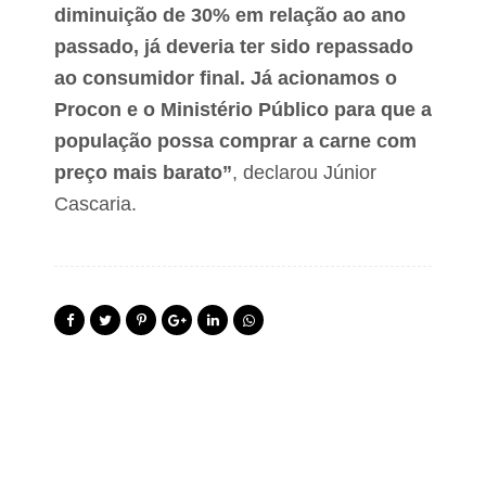
l
o
diminuição de 30% em relação ao ano
d
u
e
passado, já deveria ter sido repassado
t
G
r
ao consumidor final. Já acionamos o
o
a
v
Procon e o Ministério Público para que a
s
e
a
população possa comprar a carne com
r
t
n
r
preço mais barato”
, declarou Júnior
o
a
D
Cascaria.
ç
i
õ
g
e
i
s
t
a
l