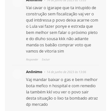
14 de junho de 2023 às 13:03
Vai cavar o igarape que ta intupido de
construção sem fiscalização vaj ver o
qud intdressa p povo deixa acarne com
o Lula vai fazer ponye e estrxda que
bem melhor sem falar o próximo pleto
e do dluho sousa kkk não adiante
manda os babão comprar voto que
vamos de vitoria sim
Responder
Excluir
Anônimo
14 de junho de 2023 às 13:06
Vaj mandar baixar o gas e bem melhor
bota mefico n hospital e com remedio
la também kkl vou ver o povo sair
desta situação o lixo ta bombado atraz
dp mercado