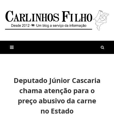
M
a
n
Deputado Júnior Cascaria
i
t
s
i
chama atenção para o
r
g
e
o
preço abusivo da carne
c
s
e
M
no Estado
n
i
t
n