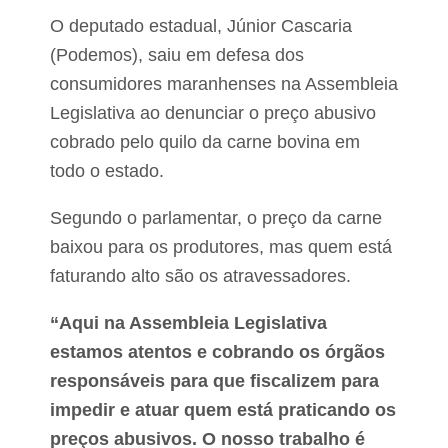
d
r
a
a
O deputado estadual, Júnior Cascaria
G
v
(Podemos), saiu em defesa dos
e
a
s
i
consumidores maranhenses na Assembleia
t
s
ã
Legislativa ao denunciar o preço abusivo
e
o
r
cobrado pelo quilo da carne bovina em
e
p
I
a
todo o estado.
n
l
o
c
Segundo o parlamentar, o preço da carne
v
o
a
d
baixou para os produtores, mas quem está
ç
o
ã
faturando alto são os atravessadores.
g
o
r
a
a
“Aqui na Assembleia Legislativa
b
n
r
d
estamos atentos e cobrando os órgãos
e
e
responsáveis para que fiscalizem para
A
d
r
impedir e atuar quem está praticando os
e
r
b
preços abusivos. O nosso trabalho é
a