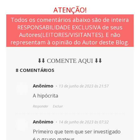
ATENÇÃO!
Todos os comentários abaixo são de inteira
RESPONSABILIDADE EXCLUSIVA de seus
Autores(LEITORES/VISITANTES). E não
representam à opinião do Autor deste Blog.
⬇️⬇️ COMENTE AQUI ⬇️⬇️
8 COMENTÁRIOS
Anônimo
13 de junho de 2023 às 21:57
A hipócrita
Responder
Excluir
Anônimo
14 de junho de 2023 às 07:32
Primeiro que tem que ser investigado
é o grupo mateus