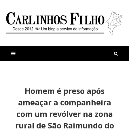
M
a
n
Homem é preso após
i
t
s
i
ameaçar a companheira
r
g
e
o
com um revólver na zona
c
s
e
A
rural de São Raimundo do
n
c
t
i