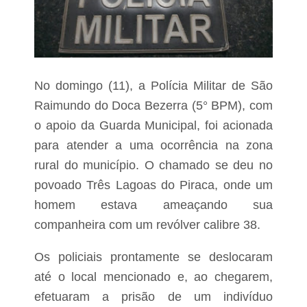
s
b
t
l
r
i
a
c
d
o
o
n
p
a
No domingo (11), a Polícia Militar de São
r
f
ó
i
Raimundo do Doca Bezerra (5° BPM), com
x
n
i
o apoio da Guarda Municipal, foi acionada
a
l
para atender a uma ocorrência na zona
o
e
a
rural do município. O chamado se deu no
n
o
t
povoado Três Lagoas do Piraca, onde um
P
r
a
e
homem estava ameaçando sua
r
t
q
companheira com um revólver calibre 38.
o
u
d
e
o
Os policiais prontamente se deslocaram
J
s
o
o
até o local mencionado e, ao chegarem,
ã
s
efetuaram a prisão de um indivíduo
o
t