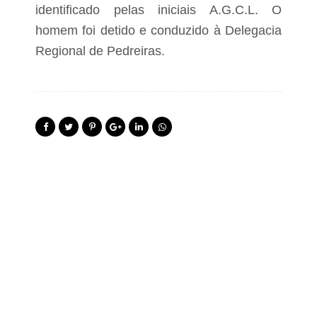
d
o
identificado pelas iniciais A.G.C.L. O
o
r
V
homem foi detido e conduzido à Delegacia
n
a
e
Regional de Pedreiras.
l
i
e
o
e
s
d
P
o
e
M
d
é
r
d
e
i
i
o
r
M
a
e
s
a
r
i
m