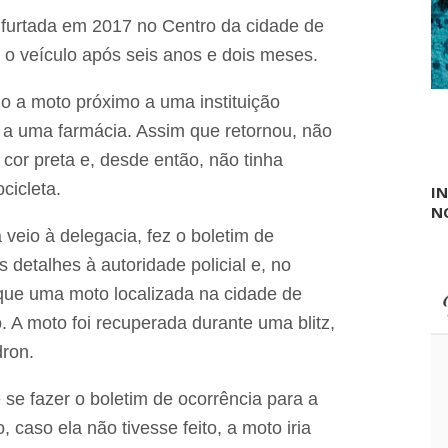
d
d
i
furtada em 2017 no Centro da cidade de
e
s
s
 o veículo após seis anos e dois meses.
c
c
r
o
i
do a moto próximo a uma instituição
n
m
t
i
u a uma farmácia. Assim que retornou, não
o
n
cor preta e, desde então, não tinha
a
ç
cicleta.
I
ã
N
o
d
 veio à delegacia, fez o boletim de
e
 detalhes à autoridade policial e, no
p
o
que uma moto localizada na cidade de
l
o. A moto foi recuperada durante uma blitz,
í
t
ron.
i
c
o
 se fazer o boletim de ocorrência para a
s
 caso ela não tivesse feito, a moto iria