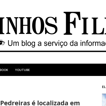
EBOOK
YOUTUBE
E
M
A
a
n
Pedreiras é localizada em
i
t