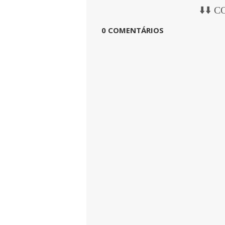
⬇️⬇️ 
0 COMENTÁRIOS