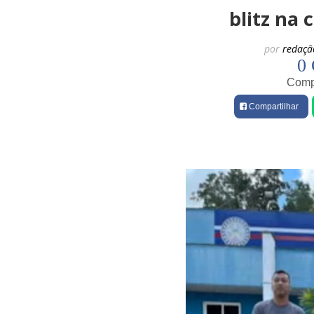
blitz na 
por
redaçã
0 
Compa
Compartilhar