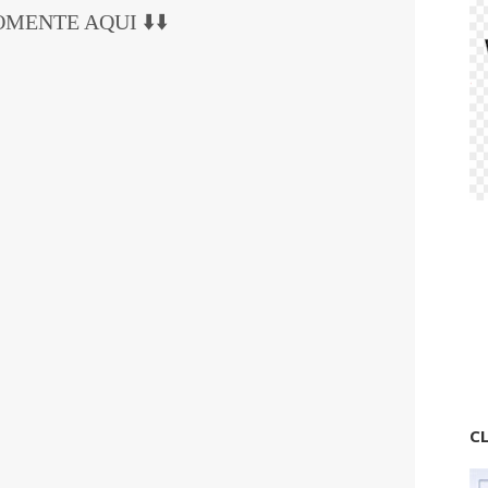
COMENTE AQUI ⬇️⬇️
CL