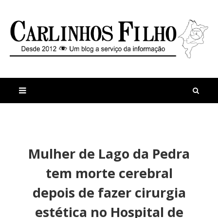
M
a
n
Mulher de Lago da Pedra
i
t
s
i
tem morte cerebral
r
g
e
o
depois de fazer cirurgia
c
s
e
S
estética no Hospital de
n
e
t
r