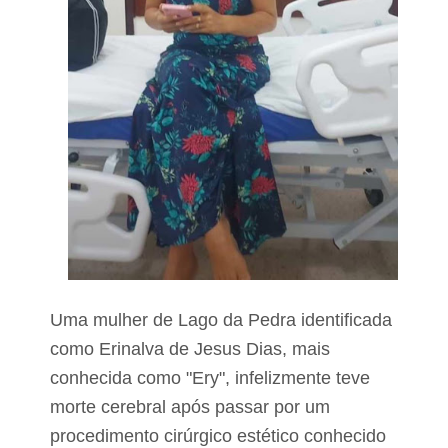
s
P
p
c
e
D
l
p
o
o
T
d
R
e
E
m
-
s
M
o
A
l
e
i
c
P
i
o
t
ç
a
ã
r
o
i
Uma mulher de Lago da Pedra identificada
d
s
e
como Erinalva de Jesus Dias, mais
e
P
n
conhecida como "Ery", infelizmente teve
e
ç
d
ã
morte cerebral após passar por um
r
o
a
procedimento cirúrgico estético conhecido
e