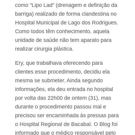
s
m
como "Lipo Lad" (drenagem e definição da
e
i
s
m
barriga) realizado de forma clandestina no
t
p
Hospital Municipal de Lago dos Rodrigues.
ã
o
o
s
Como todos têm conhecimento, aquela
e
t
unidade de saúde não tem aparato para
o
p
s
realizar cirurgia plástica.
l
n
e
o
n
M
Ery, que trabalhava oferecendo para
o
a
clientes esse procedimento, decidiu ela
f
r
u
a
mesma se submeter. Ainda segundo
n
n
c
informações, ela deu entrada no hospital
h
i
ã
por volta das 22h00 de ontem (31), mas
o
o
n
durante o procedimento passou mal e
a
precisou ser encaminhada às pressas para
e
o Hospital Regional de Bacabal. O Blog foi
n
t
informado que o médico responsável pelo