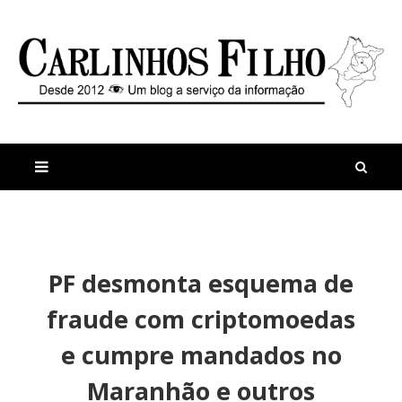
M
a
n
PF desmonta esquema de
i
t
s
i
fraude com criptomoedas
r
g
e
o
e cumpre mandados no
c
s
e
H
Maranhão e outros
n
o
t