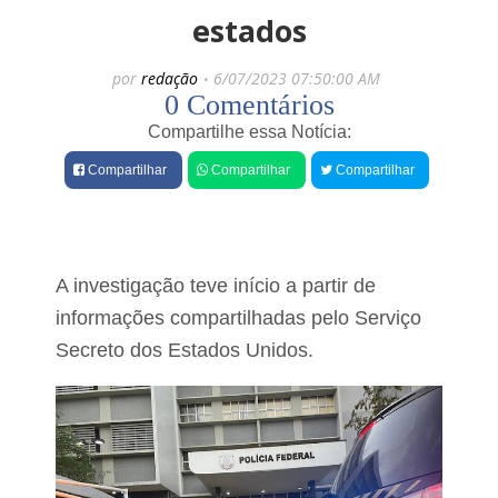
e
e
estados
s
é
por
redação
6/07/2023 07:50:00 AM
0 Comentários
o
r
Compartilhe essa Notícia:
t
o
Compartilhar
Compartilhar
Compartilhar
c
o
v
á
r
A investigação teve início a partir de
i
informações compartilhadas pelo Serviço
o
s
Secreto dos Estados Unidos.
t
i
r
o
s
n
a