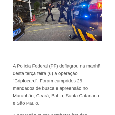
z
o
n
a
r
u
r
a
l
d
e
L
a
g
o
A Polícia Federal (PF) deflagrou na manhã
d
desta terça-feira (6) a operação
a
P
“Criptocard”. Foram cumpridos 26
e
mandados de busca e apreensão no
d
r
Maranhão, Ceará, Bahia, Santa Catariana
a
e São Paulo.