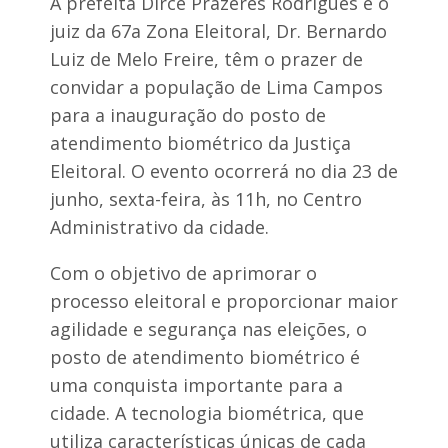
A prefeita Dirce Prazeres Rodrigues e o
o
u
s
t
juiz da 67a Zona Eleitoral, Dr. Bernardo
i
e
v
Luiz de Melo Freire, têm o prazer de
l
a
a
convidar a população de Lima Campos
n
r
d
para a inauguração do posto de
e
o
s
atendimento biométrico da Justiça
s
d
P
Eleitoral. O evento ocorrerá no dia 23 de
e
r
C
junho, sexta-feira, às 11h, no Centro
a
a
z
p
Administrativo da cidade.
e
i
r
n
Com o objetivo de aprimorar o
e
z
s
a
processo eleitoral e proporcionar maior
,
l
v
agilidade e segurança nas eleições, o
d
u
o
posto de atendimento biométrico é
l
N
g
uma conquista importante para a
o
o
r
cidade. A tecnologia biométrica, que
"
t
C
utiliza características únicas de cada
e