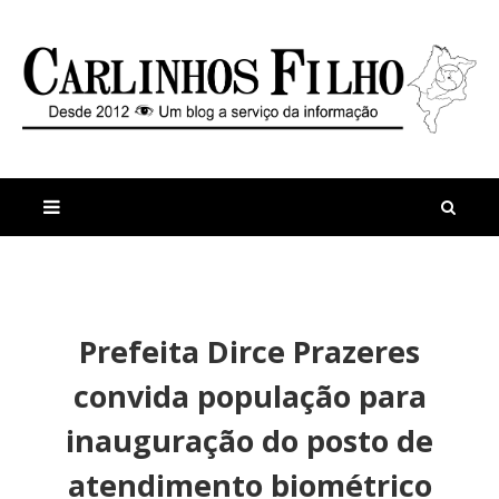
M
a
n
Prefeita Dirce Prazeres
i
t
s
i
convida população para
r
g
e
o
inauguração do posto de
c
s
e
P
atendimento biométrico
n
o
t
l