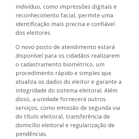
h
a
indivíduo, como impressões digitais e
a
c
u
o
reconhecimento facial, permite uma
á
n
identificação mais precisa e confiável
”
t
e
dos eleitores.
c
e
O novo posto de atendimento estará
a
m
disponível para os cidadãos realizarem
a
o cadastramento biométrico, um
n
h
procedimento rápido e simples que
ã
atualiza os dados do eleitor e garante a
(
2
integridade do sistema eleitoral. Além
3
)
disso, a unidade fornecerá outros
serviços, como emissão de segunda via
do título eleitoral, transferência de
domicílio eleitoral e regularização de
pendências.