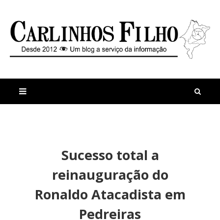
M
a
n
Sucesso total a
i
t
s
i
reinauguração do
r
g
e
o
Ronaldo Atacadista em
c
s
e
Pedreiras
n
t