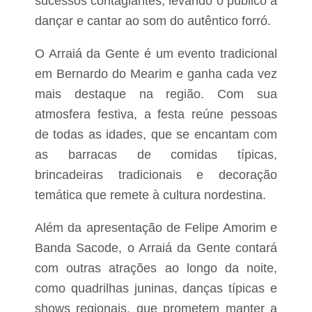
sucessos contagiantes, levando o público a
e
t
dançar e cantar ao som do autêntico forró.
a
l
O Arraiá da Gente é um evento tradicional
h
e
em Bernardo do Mearim e ganha cada vez
s
mais destaque na região. Com sua
atmosfera festiva, a festa reúne pessoas
de todas as idades, que se encantam com
as barracas de comidas típicas,
brincadeiras tradicionais e decoração
temática que remete à cultura nordestina.
Além da apresentação de Felipe Amorim e
Banda Sacode, o Arraiá da Gente contará
com outras atrações ao longo da noite,
como quadrilhas juninas, danças típicas e
shows regionais, que prometem manter a