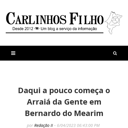
M
a
n
Daqui a pouco começa o
i
t
s
i
Arraiá da Gente em
r
g
e
o
Bernardo do Mearim
c
s
e
S
n
o
por
Redação II
6/04/2023 06:43:00 PM
t
b