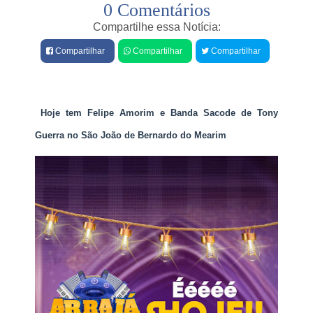
0 Comentários
e
p
r
s
Compartilhe essa Notícia:
o
E
t
Compartilhar
Compartilhar
Compartilhar
n
e
e
s
m
t
2
o
0
,
Hoje tem Felipe Amorim e Banda Sacode de Tony
2
c
3
Guerra no São João de Bernardo do Mearim
o
:
r
i
p
n
o
s
d
c
a
r
E
i
r
ç
y
õ
é
e
v
s
e
c
l
o
a
m