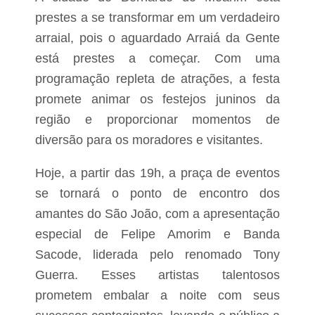
d
L
prestes a se transformar em um verdadeiro
e
a
j
arraial, pois o aguardado Arraiá da Gente
g
u
o
n
está prestes a começar. Com uma
d
h
programação repleta de atrações, a festa
a
o
P
;
promete animar os festejos juninos da
e
c
d
região e proporcionar momentos de
o
r
n
diversão para os moradores e visitantes.
a
f
i
r
Hoje, a partir das 19h, a praça de eventos
a
se tornará o ponto de encontro dos
t
a
amantes do São João, com a apresentação
x
especial de Felipe Amorim e Banda
a
e
Sacode, liderada pelo renomado Tony
m
a
Guerra. Esses artistas talentosos
i
prometem embalar a noite com seus
s
d