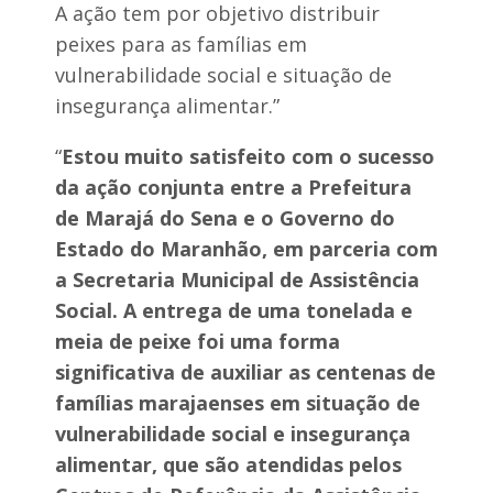
a
e
A ação tem por objetivo distribuir
n
l
peixes para as famílias em
t
e
o
s
vulnerabilidade social e situação de
A
insegurança alimentar.”
n
t
ô
“
Estou muito satisfeito com o sucesso
n
i
da ação conjunta entre a Prefeitura
o
de Marajá do Sena e o Governo do
d
o
Estado do Maranhão, em parceria com
s
a Secretaria Municipal de Assistência
L
o
Social. A entrega de uma tonelada e
p
meia de peixe foi uma forma
e
s
significativa de auxiliar as centenas de
famílias marajaenses em situação de
vulnerabilidade social e insegurança
alimentar, que são atendidas pelos