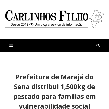
M
a
n
Prefeitura de Marajá do
i
t
s
i
Sena distribui 1,500kg de
r
g
e
o
pescado para famílias em
c
s
e
R
vulnerabilidade social
n
e
t
u