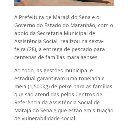
g
3
u
0
O
0
l
A Prefeitura de Marajá do Sena e o
m
i
i
Governo do Estado do Maranhão, com o
v
e
e
apoio da Secretaria Municipal de
m
i
f
Assistência Social, realizou na sexta-
r
i
a
n
feira (28), a entrega de pescado para
l
a
centenas de famílias marajaenses.
e
n
v
c
a
i
Ao todo, as gestões municipal e
a
estadual garantiram uma tonelada e
u
m
l
e
meia (1,500kg) de peixe para as famílias
t
n
i
que são atendidas pelos Centros de
t
d
o
Referência da Assistência Social de
ã
p
o
Marajá do Sena e que estão em situação
a
e
r
de vulnerabilidade social.
a
S
t