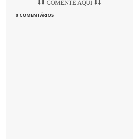
⬇️⬇️ COMENTE AQUI ⬇️⬇️
0 COMENTÁRIOS