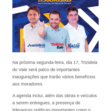
d
e
r
n
e
d
i
e
r
m
a
a
s
r
m
a
d
e
f
o
g
Na próxima segunda-feira, dia 17, Trizidela
o
d
do Vale será palco de importantes
u
inaugurações que trarão vários benefícios
r
a
aos moradores.
n
t
e
A agenda inclui, além das obras e veículos
a
a serem entregues, a presença de
b
o
lideranças políticas importantes como o