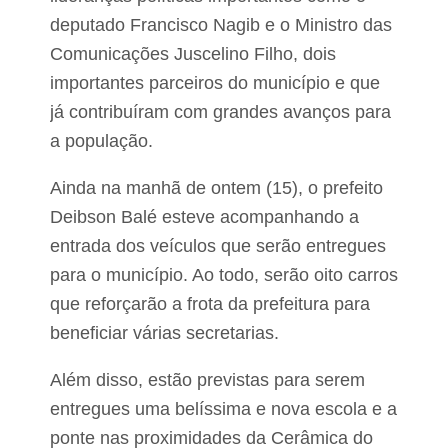
r
deputado Francisco Nagib e o Ministro das
d
a
Comunicações Juscelino Filho, dois
g
e
importantes parceiros do município e que
m
já contribuíram com grandes avanços para
n
a
a população.
M
A
Ainda na manhã de ontem (15), o prefeito
-
2
Deibson Balé esteve acompanhando a
4
5
entrada dos veículos que serão entregues
para o município. Ao todo, serão oito carros
que reforçarão a frota da prefeitura para
beneficiar várias secretarias.
Além disso, estão previstas para serem
entregues uma belíssima e nova escola e a
ponte nas proximidades da Cerâmica do