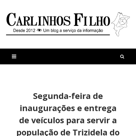
M
a
n
Segunda-feira de
i
t
s
i
inaugurações e entrega
r
g
e
o
de veículos para servir a
c
s
e
J
população de Trizidela do
n
o
t
v