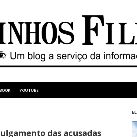
EBOOK
YOUTUBE
E
M
A
a
n
 julgamento das acusadas
i
t