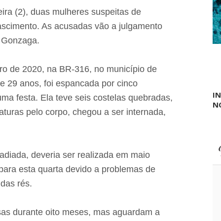
s
q
eira (2), duas mulheres suspeitas de
u
ascimento. As acusadas vão a julgamento
i
s
s Gonzaga.
a
d
e
o de 2020, na BR-316, no município de
i
n
 29 anos, foi espancada por cinco
t
I
ma festa. Ela teve seis costelas quebradas,
e
N
n
raturas pelo corpo, chegou a ser internada,
ç
õ
e
s
d
i adiada, deveria ser realizada em maio
e
para esta quarta devido a problemas de
v
o
das rés.
t
o
s
sas durante oito meses, mas aguardam a
p