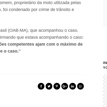
a
omem, proprietário da moto utilizada pelas
r
o, foi condenado por crime de trânsito e
a
p
r
e
f
asil (OAB-MA), que acompanhou o caso,
e
i
firmando que estava acompanhando o caso:
t
u
ções competentes ajam com o máximo de
r
e o caso."
a
d
e
I
L
Y
i
m
a
C
a
m
p
o
s