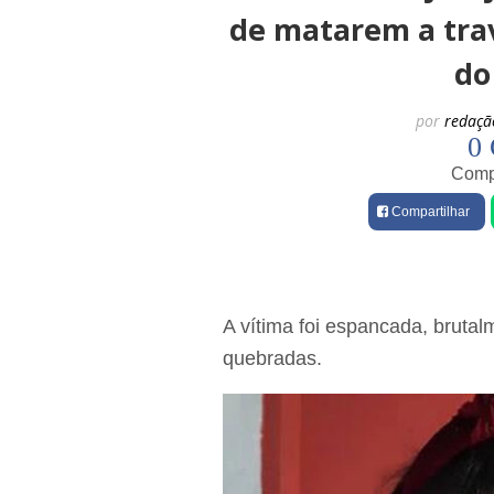
de matarem a tra
do
por
redaçã
0 
Compa
Compartilhar
A vítima foi espancada, brutal
quebradas.