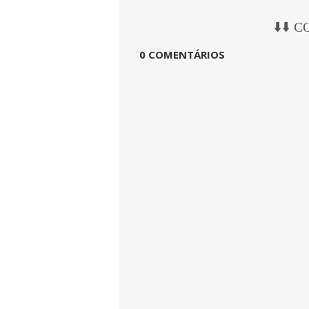
⬇️⬇️ 
0 COMENTÁRIOS