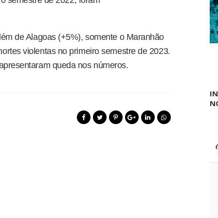
a
E
s
S
d
F
o
a
 além de Alagoas (+5%), somente o Maranhão
t
rtes violentas no primeiro semestre de 2023.
r
a
 apresentaram queda nos números.
s
o
r
I
e
N
n
o
v
a
n
d
o
a
s
p
o
n
t