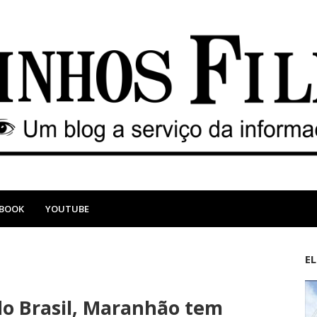
EBOOK
YOUTUBE
E
M
A
a
n
o Brasil, Maranhão tem
i
t