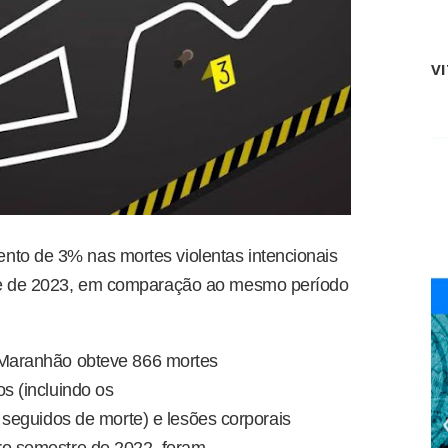
c
o
a
P
D
i
e
V
n
s
h
p
e
o
i
r
r
t
o
i
t
v
i
a
r
e
a
C
P
to de 3% nas mortes violentas intencionais
u
o
l
tre de 2023, em comparação ao mesmo período
ç
t
ã
u
o
r
d
a
e
o Maranhão obteve
866 mortes
l
P
sos
(incluindo os
d
e
a
d
 seguidos de morte)
e
lesões corporais
F
r
A
iro semestre de 2022, foram