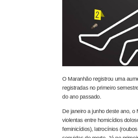
O Maranhão registrou uma aumen
registradas no primeiro semes
do ano passado.
De janeiro a junho deste ano, 
violentas
entre
homicídios dolo
feminicídios),
latrocínios
(roubos
seguidas de morte
. Já no prime