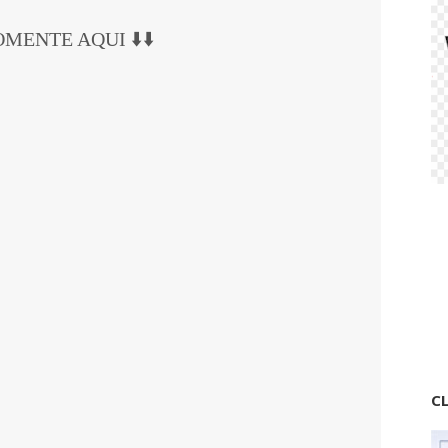
COMENTE AQUI ⬇️⬇️
CL