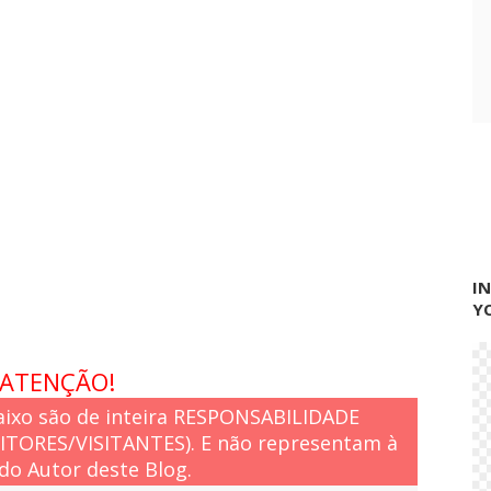
e
s
d
o
m
u
n
i
c
í
p
i
o
I
Y
ATENÇÃO!
ixo são de inteira RESPONSABILIDADE
EITORES/VISITANTES). E não representam à
do Autor deste Blog.