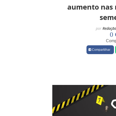
aumento nas m
seme
por
Redação
0 
Compa
Compartilhar