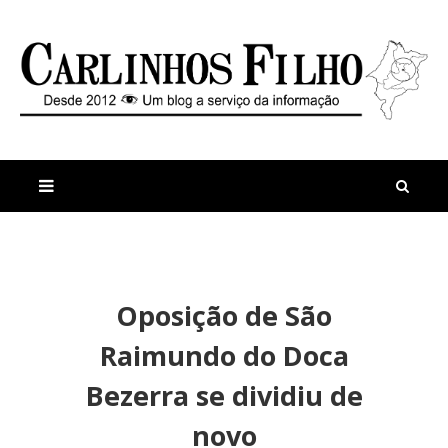
M
a
n
Oposição de São
i
t
s
i
Raimundo do Doca
r
g
e
o
Bezerra se dividiu de
c
s
e
H
novo
n
o
t