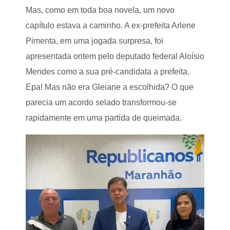
a
Mas, como em toda boa novela, um novo
d
o
capítulo estava a caminho. A ex-prefeita Arlene
s
Pimenta, em uma jogada surpresa, foi
P
a
apresentada ontem pelo deputado federal Aloísio
i
s
Mendes como a sua pré-candidata a prefeita.
e
Epa! Mas não era Gleiane a escolhida? O que
m
P
parecia um acordo selado transformou-se
o
ç
rapidamente em uma partida de queimada.
ã
o
d
e
P
e
d
r
a
s