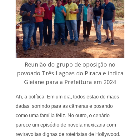
d
e
a
p
n
r
a
e
z
f
o
e
n
i
a
t
r
o
u
F
r
r
a
Reunião do grupo de oposição no
a
l
n
povoado Três Lagoas do Piraca e indica
S
c
a
i
Gleiane para a Prefeitura em 2024
n
s
t
c
o
Ah, a política! Em um dia, todos estão de mãos
o
A
P
dadas, sorrindo para as câmeras e posando
n
i
t
n
como uma família feliz. No outro, o cenário
ô
h
n
parece um episódio de novela mexicana com
e
i
i
reviravoltas dignas de roteiristas de Hollywood.
o
r