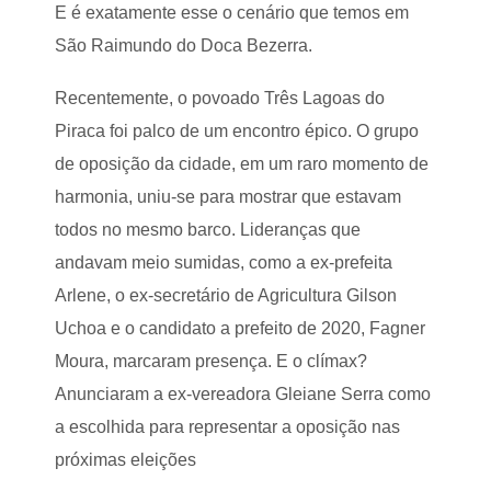
d
o
E é exatamente esse o cenário que temos em
o
r
s
São Raimundo do Doca Bezerra.
e
L
a
o
l
Recentemente, o povoado Três Lagoas do
p
i
e
z
Piraca foi palco de um encontro épico. O grupo
s
a
de oposição da cidade, em um raro momento de
m
i
harmonia, uniu-se para mostrar que estavam
n
e
todos no mesmo barco. Lideranças que
s
andavam meio sumidas, como a ex-prefeita
q
u
Arlene, o ex-secretário de Agricultura Gilson
e
c
Uchoa e o candidato a prefeito de 2020, Fagner
í
Moura, marcaram presença. E o clímax?
v
e
Anunciaram a ex-vereadora Gleiane Serra como
l
F
a escolhida para representar a oposição nas
e
próximas eleições
s
t