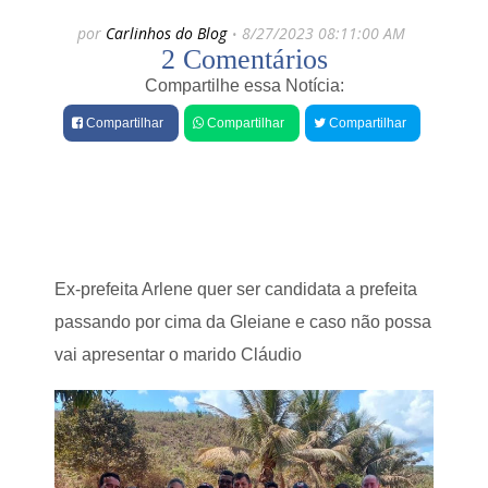
e
e
por
Carlinhos do Blog
8/27/2023 08:11:00 AM
s
2 Comentários
é
D
b
e
Compartilhe essa Notícia:
a
p
l
u
Compartilhar
Compartilhar
Compartilhar
e
t
a
a
d
d
o
o
d
J
u
ú
r
n
a
i
Ex-prefeita Arlene quer ser candidata a prefeita
n
o
t
r
passando por cima da Gleiane e caso não possa
e
C
c
vai apresentar o marido Cláudio
a
a
s
v
c
a
a
l
r
g
i
a
a