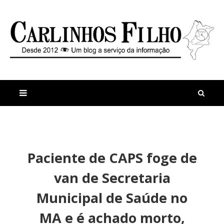
M
a
n
Paciente de CAPS foge de
i
t
s
i
van de Secretaria
r
g
e
o
Municipal de Saúde no
c
s
e
M
MA e é achado morto,
n
a
t
r