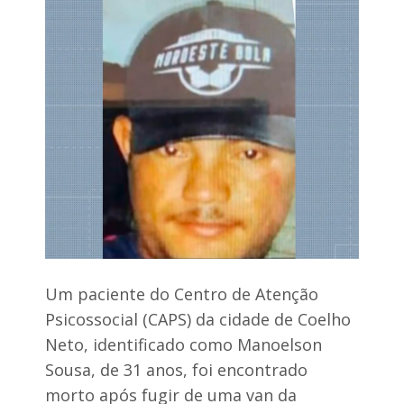
n
o
a
e
p
e
o
v
l
i
í
t
t
a
i
t
c
e
a
n
d
t
e
a
B
t
a
i
c
v
a
a
b
d
a
e
Um paciente do Centro de Atenção
l
h
,
o
Psicossocial (CAPS) da cidade de Coelho
l
m
Neto, identificado como Manoelson
e
i
v
c
Sousa, de 31 anos, foi encontrado
a
í
n
morto após fugir de uma van da
d