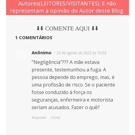
Autores(LEITORES/VISITANTES). E não
representam à opinião do Autor deste Blog.
⬇️⬇️ COMENTE AQUI ⬇️⬇️
1 COMENTÁRIOS
Anônimo
25 de agosto de 2023 às 10:59
"Negligência"??? A mãe estava
presente, testemunhou a fuga. A
pessoa depende do emprego, mas, é
uma profissão de risco. Se o paciente
fosse conduzido à força os
seguranças, enfermeira e motorista
seriam acusados. Fazer o quê?
Responder
Excluir