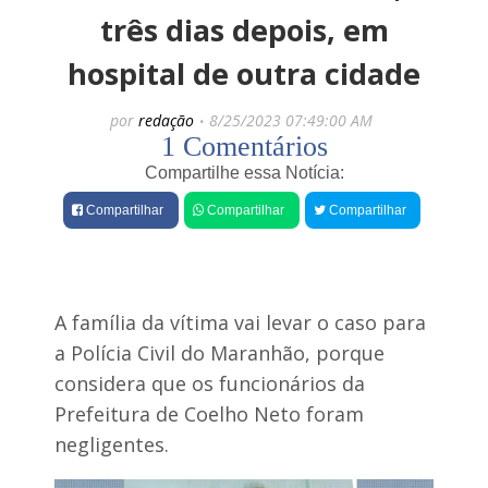
e
c
três dias depois, em
o
s
s
hospital de outra cidade
P
M
o
i
l
r
por
redação
8/25/2023 07:49:00 AM
í
a
1 Comentários
c
n
i
Compartilhe essa Notícia:
d
a
a
M
Compartilhar
Compartilhar
Compartilhar
s
i
e
l
g
i
u
t
e
a
c
r
A família da vítima vai levar o caso para
r
a
a Polícia Civil do Maranhão, porque
e
g
s
e
considera que os funcionários da
c
r
Prefeitura de Coelho Neto foram
e
á
n
p
negligentes.
d
i
o
d