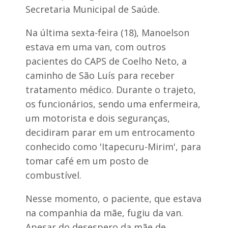
d
i
Secretaria Municipal de Saúde.
o
o
d
e
e
Na última sexta-feira (18), Manoelson
m
s
T
estava em uma van, com outros
e
r
s
i
pacientes do CAPS de Coelho Neto, a
p
z
caminho de São Luís para receber
e
i
r
d
tratamento médico. Durante o trajeto,
o
e
os funcionários, sendo uma enfermeira,
a
l
o
a
um motorista e dois seguranças,
g
d
r
decidiram parar em um entrocamento
o
u
V
conhecido como 'Itapecuru-Mirim', para
p
a
o
tomar café em um posto de
l
d
e
combustível.
o
E
d
Nesse momento, o paciente, que estava
v
na companhia da mãe, fugiu da van.
a
n
Apesar do desespero da mãe de