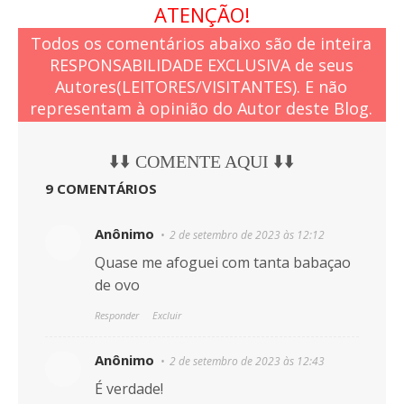
ATENÇÃO!
Todos os comentários abaixo são de inteira
RESPONSABILIDADE EXCLUSIVA de seus
Autores(LEITORES/VISITANTES). E não
representam à opinião do Autor deste Blog.
⬇️⬇️ COMENTE AQUI ⬇️⬇️
9 COMENTÁRIOS
Anônimo
2 de setembro de 2023 às 12:12
Quase me afoguei com tanta babaçao
de ovo
Responder
Excluir
Anônimo
2 de setembro de 2023 às 12:43
É verdade!