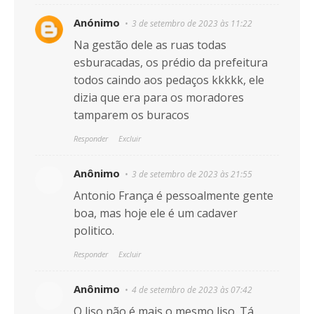
Anónimo
3 de setembro de 2023 às 11:22
Na gestão dele as ruas todas
esburacadas, os prédio da prefeitura
todos caindo aos pedaços kkkkk, ele
dizia que era para os moradores
tamparem os buracos
Responder
Excluir
Anônimo
3 de setembro de 2023 às 21:55
Antonio França é pessoalmente gente
boa, mas hoje ele é um cadaver
politico.
Responder
Excluir
Anônimo
4 de setembro de 2023 às 07:42
O liso não é mais o mesmo liso. Tá