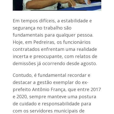
l
e
i
v
d
u
a
l
d
Em tempos difíceis, a estabilidade e
n
e
e
segurança no trabalho são
e
r
j
á
fundamentais para qualquer pessoa.
o
v
Hoje, em Pedreiras, os funcionários
g
e
u
l
contratados enfrentam uma realidade
e
e
o
incerta e preocupante, com relatos de
m
n
B
demissões já ocorrendo desde agosto.
l
a
i
r
n
Contudo, é fundamental recordar e
r
e
a
destacar a gestão exemplar do ex-
s
d
e
prefeito Antônio França, que entre 2017
o
C
e 2020, sempre manteve uma postura
t
o
r
r
de cuidado e responsabilidade para
a
d
com os servidores municipais de
v
a