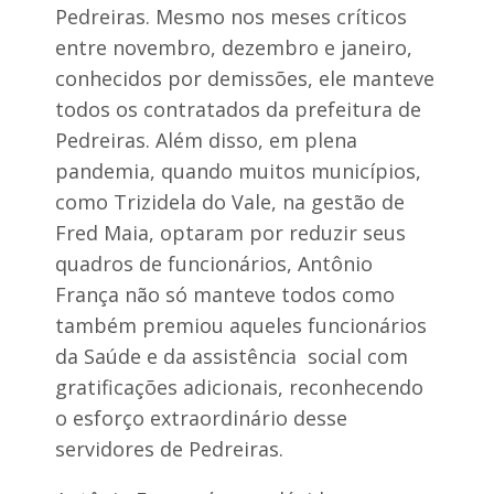
a
Pedreiras. Mesmo nos meses críticos
e
entre novembro, dezembro e janeiro,
n
conhecidos por demissões, ele manteve
t
o
todos os contratados da prefeitura de
s
Pedreiras. Além disso, em plena
c
o
pandemia, quando muitos municípios,
como Trizidela do Vale, na gestão de
a
V
Fred Maia, optaram por reduzir seus
i
quadros de funcionários, Antônio
t
o
França não só manteve todos como
r
i
também premiou aqueles funcionários
n
da Saúde e da assistência social com
o
N
gratificações adicionais, reconhecendo
e
o esforço extraordinário desse
t
servidores de Pedreiras.