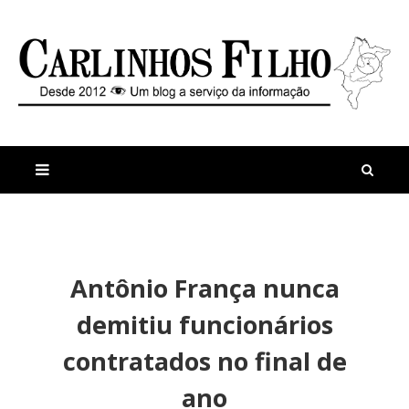
M
a
n
Antônio França nunca
i
t
s
i
demitiu funcionários
r
g
e
o
contratados no final de
c
s
e
T
ano
n
e
t
n