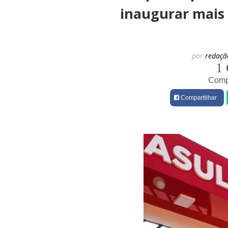
inaugurar mais
por
redaçã
1 
Compa
Compartilhar