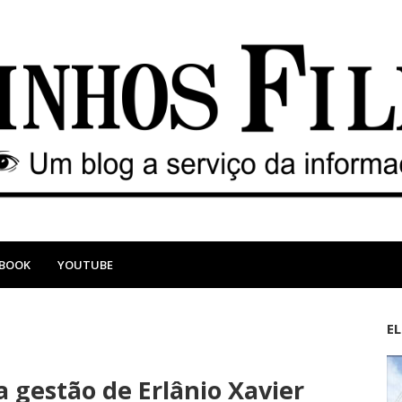
EBOOK
YOUTUBE
E
M
A
a
n
a gestão de Erlânio Xavier
i
t