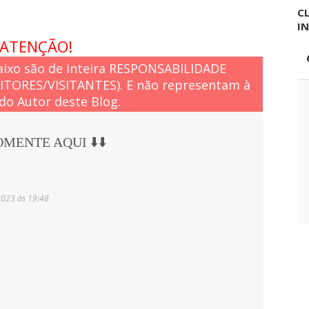
CL
I
ATENÇÃO!
ixo são de inteira RESPONSABILIDADE
EITORES/VISITANTES). E não representam à
do Autor deste Blog.
COMENTE AQUI ⬇️⬇️
2023 às 19:48