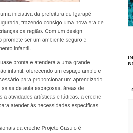
s
c
b
a
á
uma iniciativa da prefeitura de Igarapé
b
s
o
i
augurada, trazendo consigo uma nova era de
s
c
crianças da região. Com um design
d
a
a
s
o promete ser um ambiente seguro e
I
e
n
ento infantil.
m
f
t
I
o
r
quase pronta e atenderá a uma grande
N
v
o
i
c
o infantil, oferecendo um espaço amplo e
a
a
0
cessário para proporcionar um aprendizado
d
4
e
 salas de aula espaçosas, áreas de
a
a atividades artísticas e lúdicas, a creche
u
t
para atender às necessidades específicas
o
p
r
o
sionais da creche Projeto Casulo é
m