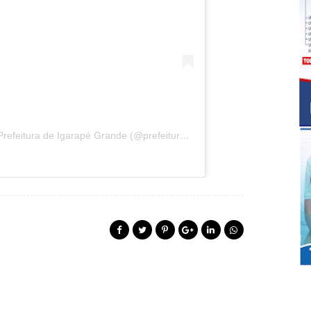
Uma publicação compartilhada por Prefeitura de Igarapé Grande (@prefeituraigarapegrande)