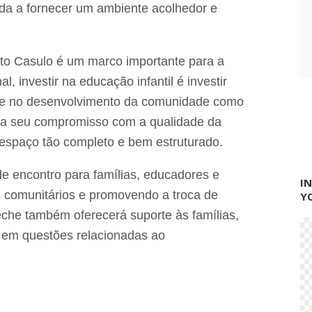
o
da a fornecer um ambiente acolhedor e
ç
ã
.
o
to Casulo é um marco importante para a
l, investir na educação infantil é investir
s e no desenvolvimento da comunidade como
tra seu compromisso com a qualidade da
espaço tão completo e bem estruturado.
e encontro para famílias, educadores e
I
os comunitários e promovendo a troca de
Y
eche também oferecerá suporte às famílias,
 em questões relacionadas ao