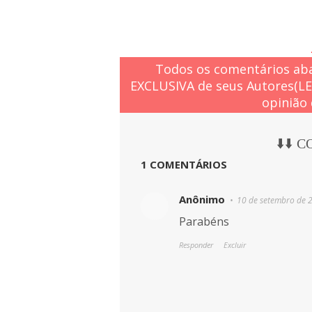
Todos os comentários aba
EXCLUSIVA de seus Autores(L
opinião 
⬇️⬇️ 
1 COMENTÁRIOS
Anônimo
10 de setembro de 
Parabéns
Responder
Excluir