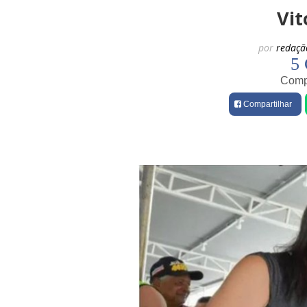
Vit
por
redaçã
5 
Compa
Compartilhar