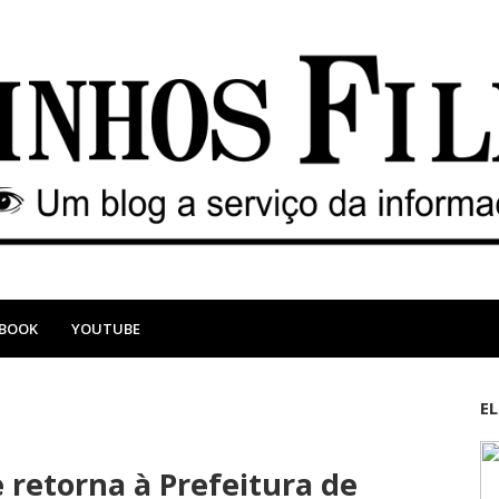
EBOOK
YOUTUBE
E
M
A
a
n
retorna à Prefeitura de
i
t