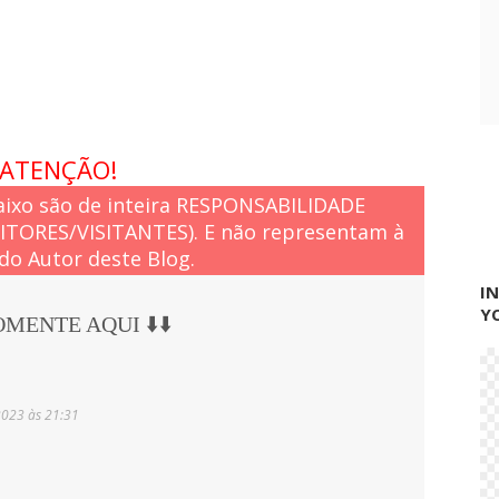
ATENÇÃO!
ixo são de inteira RESPONSABILIDADE
EITORES/VISITANTES). E não representam à
do Autor deste Blog.
I
Y
COMENTE AQUI ⬇️⬇️
2023 às 21:31