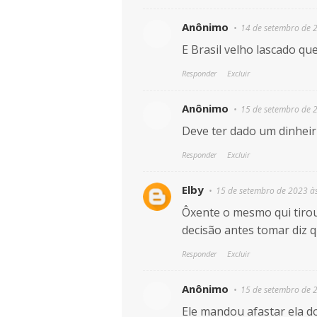
Anônimo
14 de setembro de 
E Brasil velho lascado q
Responder
Excluir
Anônimo
15 de setembro de 
Deve ter dado um dinheir
Responder
Excluir
Elby
15 de setembro de 2023 à
Ôxente o mesmo qui tirou
decisão antes tomar diz q
Responder
Excluir
Anônimo
15 de setembro de 
Ele mandou afastar ela d