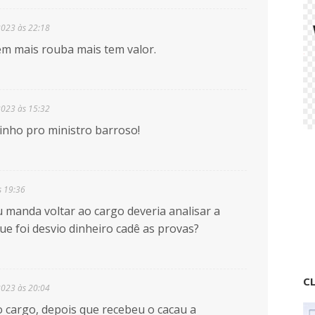
2023 às 22:18
uem mais rouba mais tem valor.
2023 às 15:32
inho pro ministro barroso!
s 19:36
 manda voltar ao cargo deveria analisar a
ue foi desvio dinheiro cadê as provas?
CL
2023 às 20:04
o cargo, depois que recebeu o cacau a