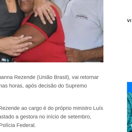
a
e
l
2
i
6
z
V
0
a
á
d
r
a
e
s
a
p
s
e
q
l
u
o
i
P
l
R
o
Luanna Rezende (União Brasil), vai retornar
O
m
M
b
imas horas, após decisão do Supremo
A
o
C
l
d
a
e
s
Rezende ao cargo é do próprio ministro Luís
B
e
o
stado a gestora no início de setembro,
m
m
s
olícia Federal.
L
i
u