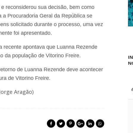
t
g
u
, e reconsiderou sua decisão, bem como
a
a
r
 a Procuradoria Geral da República se
ç
ã
bens solicitado durante o processo, uma vez
o
d
ente foi apresentado.
e
c
sa recente apontava que Luanna Rezende
o
n
 da população de Vitorino Freire.
I
f
N
l
 o retorno de Luanna Rezende deve acontecer
i
t
ura de Vitorino Freire.
o
s
 Jorge Aragão)
a
g
r
á
r
i
o
s