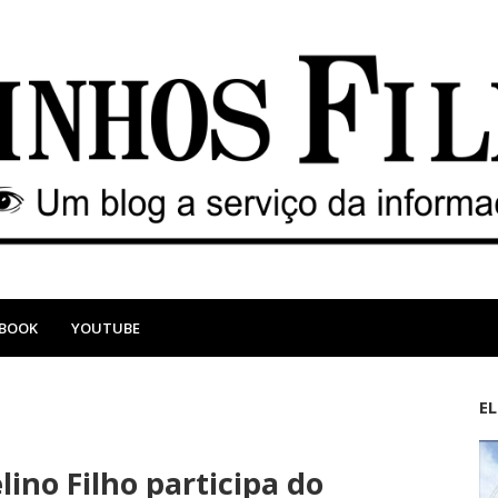
EBOOK
YOUTUBE
E
M
A
a
n
lino Filho participa do
i
t