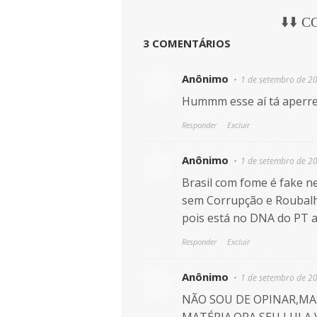
⬇️⬇️ 
3 COMENTÁRIOS
Anônimo
1 de setembro de 2
Hummm esse aí tá aperr
Responder
Excluir
Anônimo
1 de setembro de 2
Brasil com fome é fake ne
sem Corrupção e Roubalhei
pois está no DNA do PT a
Responder
Excluir
Anônimo
1 de setembro de 2
NÃO SOU DE OPINAR,MA
MATÉRIA.ORA,SEU LULA