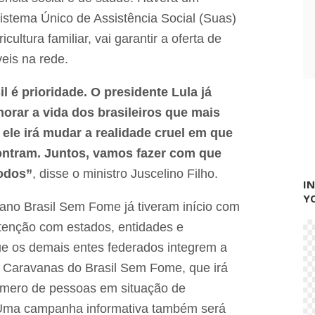
l
a
stema Único de Assistência Social (Suas)
r
cultura familiar, vai garantir a oferta de
i
z
eis na rede.
a
ç
ã
 é prioridade. O presidente Lula já
o
orar a vida dos brasileiros que mais
m
i
ele irá mudar a realidade cruel em que
d
ontram. Juntos, vamos fazer com que
i
á
todos”
, disse o ministro Juscelino Filho.
t
I
i
Y
c
ano Brasil Sem Fome já tiveram início com
a
ntenção com estados, entidades e
"
d
que os demais entes federados integrem a
e
as Caravanas do Brasil Sem Fome, que irá
a
f
número de pessoas em situação de
a
s
 Uma campanha informativa também será