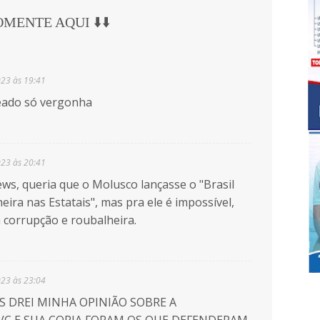
COMENTE AQUI ⬇️⬇️
023 às 19:41
eado só vergonha
023 às 20:41
ws, queria que o Molusco lançasse o "Brasil
ra nas Estatais", mas pra ele é impossível,
 corrupção e roubalheira.
023 às 23:04
S DREI MINHA OPINIÃO SOBRE A
,VC E SUA CORJA FORAM OS QUE DEFENDERAM