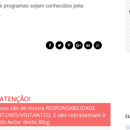
t
ais programas sejam conhecidos pela
a
m
.
e
n
t
o
ATENÇÃO!
ixo são de inteira RESPONSABILIDADE
EITORES/VISITANTES). E não representam à
CL
do Autor deste Blog.