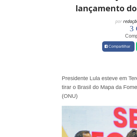
lançamento do
por
redaçã
3 
Compa
Compartilhar
Presidente Lula esteve em Te
tirar o Brasil do Mapa da Fo
(ONU)