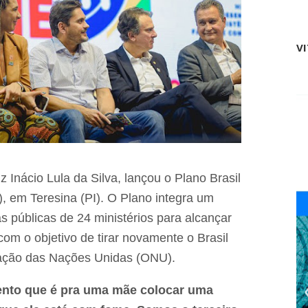
o
o
a
c
d
h
o
V
a
M
d
o
e
r
f
r
e
o
n
d
d
o
e
s
p
C
r
a
e
z Inácio Lula da Silva, lançou o Plano Brasil
b
f
o
, em Teresina (PI). O Plano integra um
e
c
i
as públicas de 24 ministérios para alcançar
l
t
o
a
om o objetivo de tirar novamente o Brasil
s
L
:
ção das Nações Unidas (ONU).
u
u
a
m
n
nto que é pra uma mãe colocar uma
a
n
m