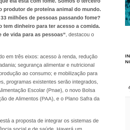
a
que ela está com fome. Somos o terceiro
a
B
ro produtor de proteína animal do mundo.
n
r
i
i
s 33 milhões de pessoas passando fome?
f
n
e
 tem dinheiro para ter acesso a comida.
j
s
e
 de vida para as pessoas”
, destacou o
t
l
a
e
ç
c
ã
r
I
do em três eixos: acesso à renda, redução
o
i
N
d
t
dania; segurança alimentar e nutricional
e
i
F
produção ao consumo; e mobilização para
c
é
a
es, programas existentes serão integrados,
e
"
C
e
limentação Escolar (Pnae), o novo Bolsa
u
s
l
ção de Alimentos (PAA), e o Plano Safra da
p
t
e
u
t
r
a
a
está a proposta de integrar os sistemas de
c
u
tência social e de saúde. Haverá um