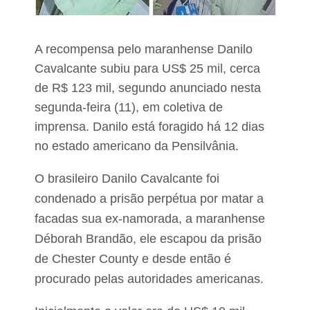
a
o
r
a
é
n
f
u
A recompensa pelo maranhense Danilo
o
n
i
c
Cavalcante subiu para US$ 25 mil, cerca
i
de R$ 123 mil, segundo anunciado nesta
a
a
r
r
segunda-feira (11), em coletiva de
c
e
a
imprensa. Danilo está foragido há 12 dias
a
d
j
no estado americano da Pensilvânia.
o
u
p
s
o
O brasileiro Danilo Cavalcante foi
t
r
e
condenado a prisão perpétua por matar a
l
n
i
o
facadas sua ex-namorada, a maranhense
n
p
d
Déborah Brandão, ele escapou da prisão
i
a
s
de Chester County e desde então é
p
o
r
procurado pelas autoridades americanas.
s
o
a
c
l