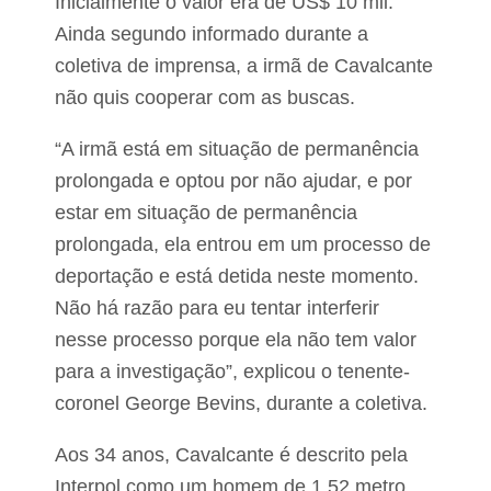
Inicialmente o valor era de US$ 10 mil.
i
a
s
r
Ainda segundo informado durante a
s
i
ã
coletiva de imprensa, a irmã de Cavalcante
a
o
l
não quis cooperar com as buscas.
e
d
s
a
h
e
“A irmã está em situação de permanência
o
n
prolongada e optou por não ajudar, e por
w
f
d
e
estar em situação de permanência
e
r
F
prolongada, ela entrou em um processo de
m
r
a
deportação e está detida neste momento.
e
g
i
e
Não há razão para eu tentar interferir
S
m
nesse processo porque ela não tem valor
i
l
para a investigação”, explicou o tenente-
v
i
coronel George Bevins, durante a coletiva.
o
Aos 34 anos, Cavalcante é descrito pela
Interpol como um homem de 1,52 metro,