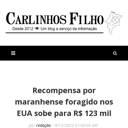
M
a
n
Recompensa por
i
t
s
i
maranhense foragido nos
r
g
e
o
EUA sobe para R$ 123 mil
c
s
e
E
n
n
por
redação
9/12/2023 07:00:00 AM
t
c