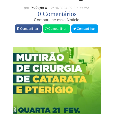
e
por
Redação II
2/16/2024 02:30:00 PM
s
0 Comentários
C
a
Compartilhe essa Notícia:
s
a
Compartilhar
Compartilhar
Compartilhar
l
d
e
i
d
o
s
o
s
é
a
s
s
a
s
s
i
n