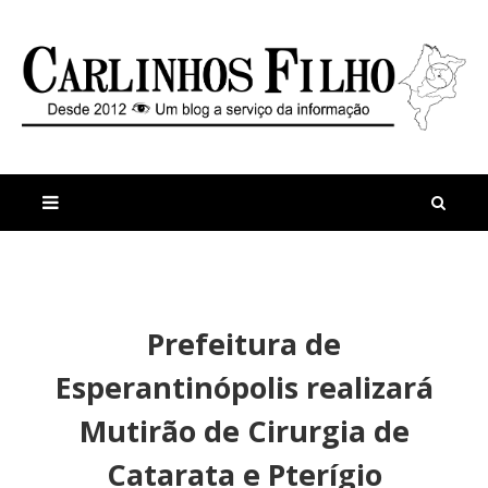
M
a
n
Prefeitura de
i
t
s
i
Esperantinópolis realizará
r
g
e
o
Mutirão de Cirurgia de
c
s
e
Catarata e Pterígio
n
t