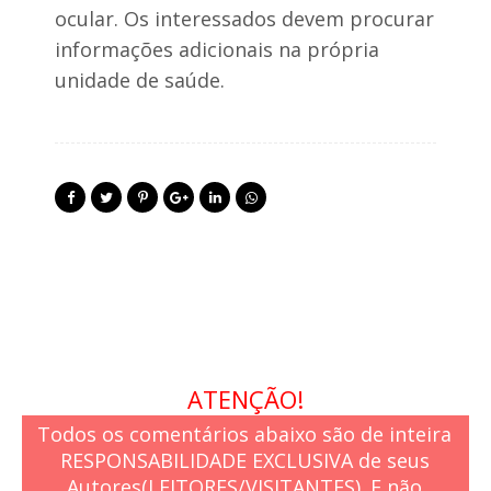
l
ocular. Os interessados devem procurar
d
informações adicionais na própria
e
P
unidade de saúde.
e
r
i
t
o
r
ó
ATENÇÃO!
Todos os comentários abaixo são de inteira
RESPONSABILIDADE EXCLUSIVA de seus
Autores(LEITORES/VISITANTES). E não