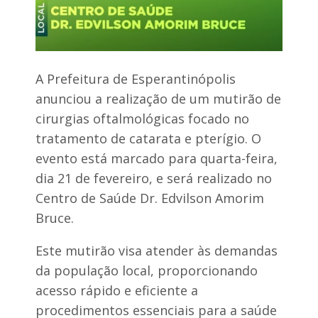
a
d
o
e
m
u
A Prefeitura de Esperantinópolis
m
a
anunciou a realização de um mutirão de
f
cirurgias oftalmológicas focado no
a
z
tratamento de catarata e pterígio. O
e
evento está marcado para quarta-feira,
n
d
dia 21 de fevereiro, e será realizado no
a
n
Centro de Saúde Dr. Edvilson Amorim
a
Bruce.
z
o
n
Este mutirão visa atender às demandas
a
da população local, proporcionando
r
u
acesso rápido e eficiente a
r
procedimentos essenciais para a saúde
a