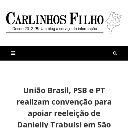
M
a
n
União Brasil, PSB e PT
i
t
s
i
realizam convenção para
r
g
e
o
apoiar reeleição de
c
s
e
V
Danielly Trabulsi em São
n
o
t
c