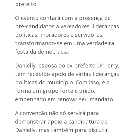
r
r
prefeito.
a
t
s
i
O evento contará com a presença de
?
r
d
pré-candidatos a vereadores, lideranças
e
políticas, moradores e servidores,
R
$
transformando-se em uma verdadeira
7
festa da democracia.
5
,
0
Danielly, esposa do ex-prefeito Dr. Jerry,
0
tem recebido apoio de várias lideranças
políticas do município. Com isso, ela
forma um grupo forte e unido,
empenhado em renovar seu mandato.
A convenção não só servirá para
demonstrar apoio à candidatura de
Danielly, mas também para discutir