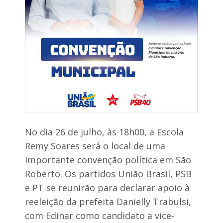
r
v
e
e
f
d
l
o
e
r
t
d
e
a
a
r
r
e
e
g
a
i
l
ã
i
o
d
c
a
o
No dia 26 de julho, às 18h00, a Escola
d
m
e
Remy Soares será o local de uma
p
d
l
importante convenção política em São
e
a
P
Roberto. Os partidos União Brasil, PSB
n
e
o
e PT se reunirão para declarar apoio à
d
s
r
reeleição da prefeita Danielly Trabulsi,
a
e
p
com Edinar como candidato a vice-
i
a