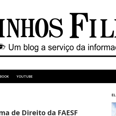
EBOOK
YOUTUBE
E
M
A
a
n
ma de Direito da FAESF
i
t