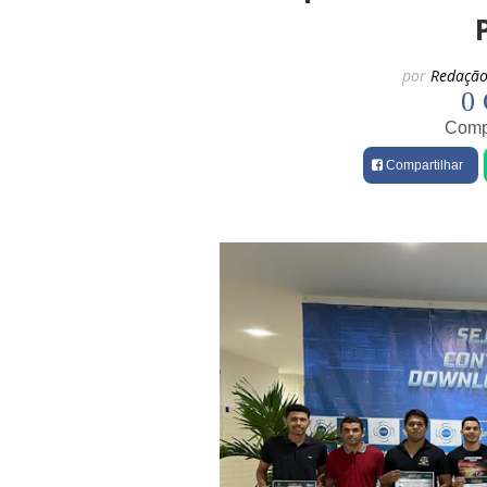
por
Redação
0 
Compa
Compartilhar