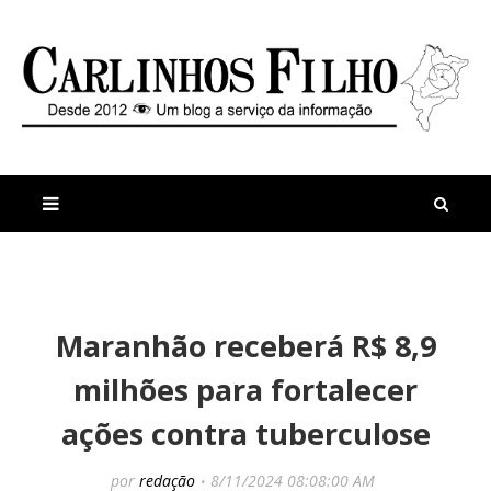
M
a
n
Maranhão receberá R$ 8,9
i
t
s
i
milhões para fortalecer
r
g
e
o
ações contra tuberculose
c
s
e
n
por
redação
8/11/2024 08:08:00 AM
t