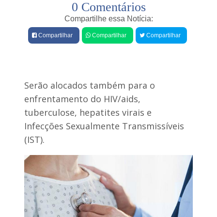
0 Comentários
e
s
Compartilhe essa Notícia:
Compartilhar
Compartilhar
Compartilhar
Serão alocados também para o
enfrentamento do HIV/aids,
tuberculose, hepatites virais e
Infecções Sexualmente Transmissíveis
(IST).