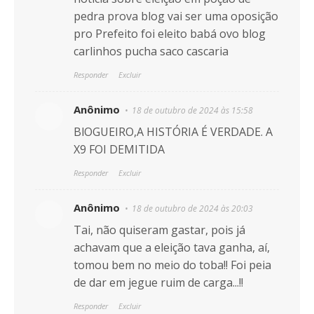
pedra prova blog vai ser uma oposição
pro Prefeito foi eleito babá ovo blog
carlinhos pucha saco cascaria
Responder
Excluir
Anônimo
18 de outubro de 2024 às 15:58
BlOGUEIRO,A HISTÓRIA É VERDADE. A
X9 FOI DEMITIDA
Responder
Excluir
Anônimo
18 de outubro de 2024 às 20:03
Tai, não quiseram gastar, pois já
achavam que a eleição tava ganha, aí,
tomou bem no meio do toba!! Foi peia
de dar em jegue ruim de carga...!!
Responder
Excluir