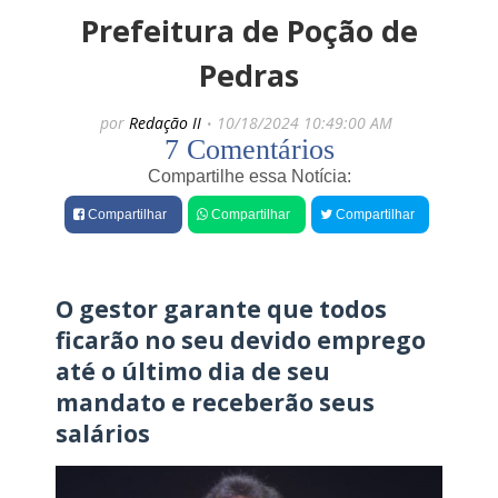
e
e
Prefeitura de Poção de
s
q
Pedras
P
u
r
e
e
por
Redação II
10/18/2024 10:49:00 AM
f
a
7 Comentários
e
t
i
Compartilhe essa Notícia:
o
t
u
u
Compartilhar
Compartilhar
Compartilhar
t
r
r
a
ê
d
s
e
O gestor garante que todos
L
a
i
ficarão no seu devido emprego
r
m
a
a
até o último dia de seu
n
C
mandato e receberão seus
h
a
e
m
salários
n
p
s
o
e
s