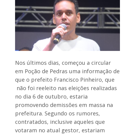
s
p
e
r
o
c
m
h
o
a
v
c
e
i
“
n
U
a
m
n
a
o
n
Nos últimos dias, começou a circular
M
o
em Poção de Pedras uma informação de
a
i
t
t
que o prefeito Francisco Pinheiro, que
o
e
não foi reeleito nas eleições realizadas
G
n
r
o
no dia 6 de outubro, estaria
o
H
s
promovendo demissões em massa na
a
s
v
prefeitura. Segundo os rumores,
o
a
é
contratados, inclusive aqueles que
í
c
”
votaram no atual gestor, estariam
o
e