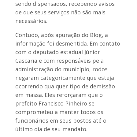
n
m
sendo dispensados, recebendo avisos
d
h
de que seus serviços não são mais
e
o
n
m
necessários.
a
e
d
n
Contudo, após apuração do Blog, a
o
a
a
g
informação foi desmentida. Em contato
1
e
3
com o deputado estadual Júnior
m
6
a
Cascaria e com responsáveis pela
a
o
n
administração do município, rodos
s
o
p
negaram categoricamente que esteja
s
r
d
o
ocorrendo qualquer tipo de demissão
e
f
em massa. Eles reforçaram que o
p
e
r
s
prefeito Francisco Pinheiro se
i
s
comprometeu a manter todos os
s
o
ã
r
funcionários em seus postos até o
o
e
último dia de seu mandato.
s