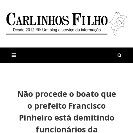
M
a
n
Não procede o boato que
i
t
s
i
o prefeito Francisco
r
g
e
o
Pinheiro está demitindo
c
s
e
H
funcionários da
n
o
t