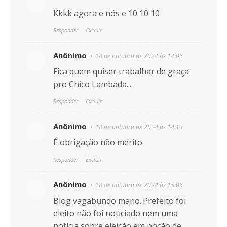
Kkkk agora e nós e 10 10 10
Responder
Excluir
Anônimo
18 de outubro de 2024 às 14:06
Fica quem quiser trabalhar de graça
pro Chico Lambada....
Responder
Excluir
Anônimo
18 de outubro de 2024 às 14:13
É obrigação não mérito.
Responder
Excluir
Anônimo
18 de outubro de 2024 às 15:06
Blog vagabundo mano..Prefeito foi
eleito não foi noticiado nem uma
notícia sobre eleição em poção de