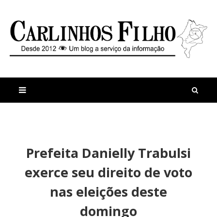
M
a
n
Prefeita Danielly Trabulsi
i
t
s
i
exerce seu direito de voto
r
g
e
o
nas eleições deste
c
s
e
C
domingo
n
o
t
n