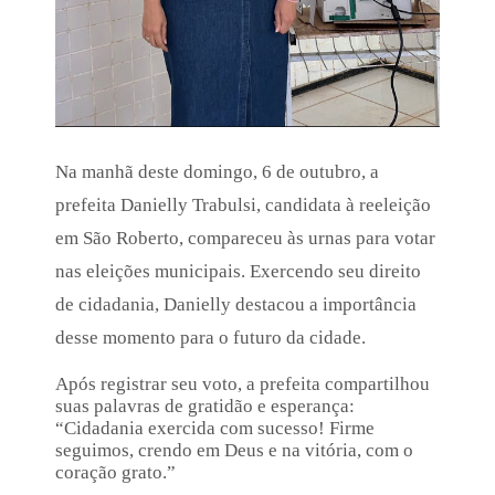
e
v
t
o
o
t
j
a
á
e
f
m
o
S
i
ã
à
o
Na manhã deste domingo, 6 de outubro, a
s
J
u
prefeita Danielly Trabulsi, candidata à reeleição
o
r
s
em São Roberto, compareceu às urnas para votar
n
é
a
d
nas eleições municipais. Exercendo seu direito
s
o
n
de cidadania, Danielly destacou a importância
s
a
B
desse momento para o futuro da cidade.
a
a
s
n
Após registrar seu voto, a prefeita compartilhou
í
h
l
suas palavras de gratidão e esperança:
ã
i
“Cidadania exercida com sucesso! Firme
d
o
seguimos, crendo em Deus e na vitória, com o
e
s
coração grato.”
s
a