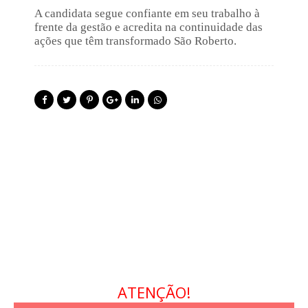
t
o
A candidata segue confiante em seu trabalho à
e
l
d
frente da gestão e acredita na continuidade das
a
o
ações que têm transformado São Roberto.
d
o
i
d
n
e
g
s
o
u
a
f
a
m
í
l
i
a
ATENÇÃO!