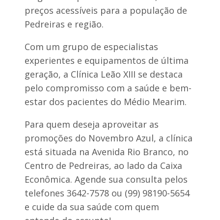
d
a
preços acessíveis para a população de
e
r
i
r
Pedreiras e região.
n
e
f
i
Com um grupo de especialistas
a
r
n
a
experientes e equipamentos de última
t
s
i
geração, a Clínica Leão XIII se destaca
d
l
e
pelo compromisso com a saúde e bem-
n
f
a
estar dos pacientes do Médio Mearim.
i
U
s
B
c
Para quem deseja aproveitar as
S
a
d
promoções do Novembro Azul, a clínica
l
a
i
está situada na Avenida Rio Branco, no
S
z
e
a
Centro de Pedreiras, ao lado da Caixa
d
ç
Econômica. Agende sua consulta pelos
e
ã
o
telefones 3642-7578 ou (99) 98190-5654
d
e cuide da sua saúde com quem
a
P