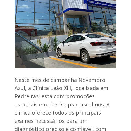
o
r
p
e
r
a
o
l
l
i
o
z
n
a
g
a
a
t
d
e
o
n
t
d
e
i
r
á
Neste mês de campanha Novembro
e
m
n
a
Azul, a Clínica Leão XIII, localizada em
t
i
o
Pedreiras, está com promoções
s
s
d
especiais em check-ups masculinos. A
d
e
e
clínica oferece todos os principais
3
s
0
exames necessários para um
a
0
ú
diagnóstico preciso e confiável, com
b