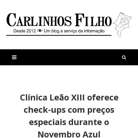
M
a
n
Clínica Leão XIII oferece
i
t
s
i
check-ups com preços
r
g
e
o
especiais durante o
c
s
e
P
Novembro Azul
n
r
t
e