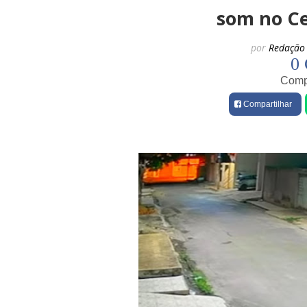
som no Ce
por
Redação 
0 
Compa
Compartilhar