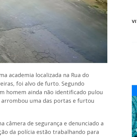
i
á
p
r
l
i
i
V
o
c
s
a
j
ç
á
ã
e
o
s
d
c
e
o
D
l
i
h
 uma academia localizada na Rua do
n
i
h
d
eiras, foi alvo de furto. Segundo
e
o
um homem ainda não identificado pulou
i
s
r
p
 arrombou uma das portas e furtou
o
e
f
l
a
a
z
p
uma câmera de segurança e denunciado a
v
r
í
ação da polícia estão trabalhando para
e
t