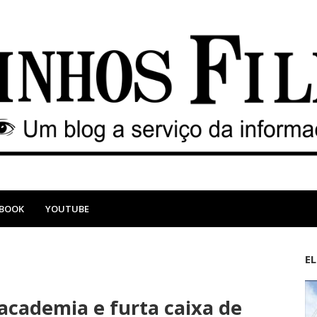
EBOOK
YOUTUBE
E
M
A
a
n
cademia e furta caixa de
i
t