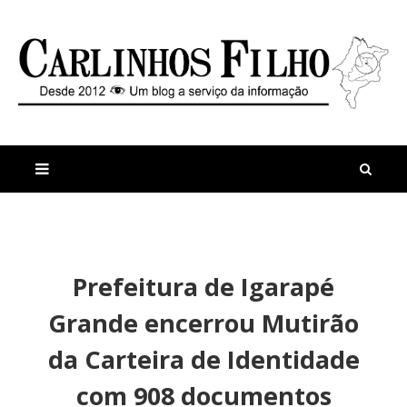
M
a
n
Prefeitura de Igarapé
i
t
s
i
Grande encerrou Mutirão
r
g
e
o
da Carteira de Identidade
c
s
e
I
com 908 documentos
n
n
t