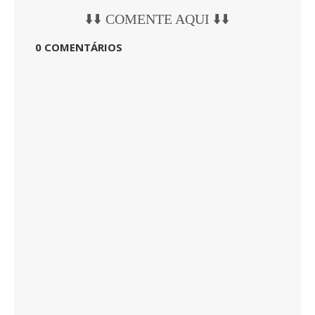
⬇️⬇️ COMENTE AQUI ⬇️⬇️
0 COMENTÁRIOS