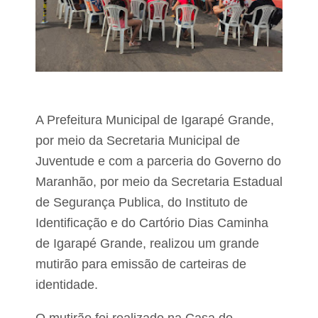
c
c
o
a
ç
b
a
u
d
s
a
t
e
í
m
v
m
e
A Prefeitura Municipal de Igarapé Grande,
a
i
t
por meio da Secretaria Municipal de
s
a
e
n
Juventude e com a parceria do Governo do
a
q
Maranhão, por meio da Secretaria Estadual
z
u
o
de Segurança Publica, do Instituto de
a
n
t
a
Identificação e do Cartório Dias Caminha
r
r
de Igarapé Grande, realizou um grande
o
u
p
r
mutirão para emissão de carteiras de
o
a
s
identidade.
l
t
d
o
e