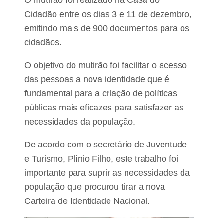
O mutirão foi realizado na Casa do
s
T
n
r
Cidadão entre os dias 3 e 11 de dezembro,
o
i
emitindo mais de 900 documentos para os
M
z
a
i
cidadãos.
r
d
a
e
n
O objetivo do mutirão foi facilitar o acesso
l
h
a
das pessoas a nova identidade que é
ã
d
o
o
fundamental para a criação de políticas
V
públicas mais eficazes para satisfazer as
a
l
necessidades da população.
e
De acordo com o secretário de Juventude
e Turismo, Plínio Filho, este trabalho foi
importante para suprir as necessidades da
população que procurou tirar a nova
Carteira de Identidade Nacional.