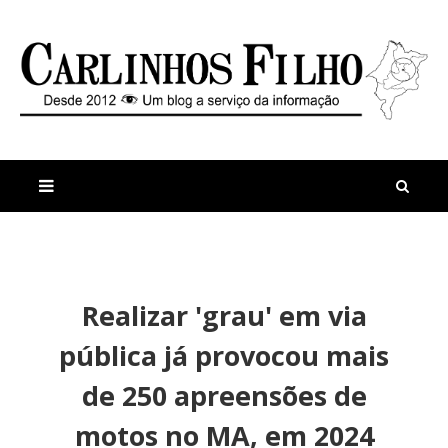
M
a
n
Realizar 'grau' em via
i
t
s
i
pública já provocou mais
r
g
e
o
de 250 apreensões de
c
s
e
E
motos no MA, em 2024
n
n
t
f