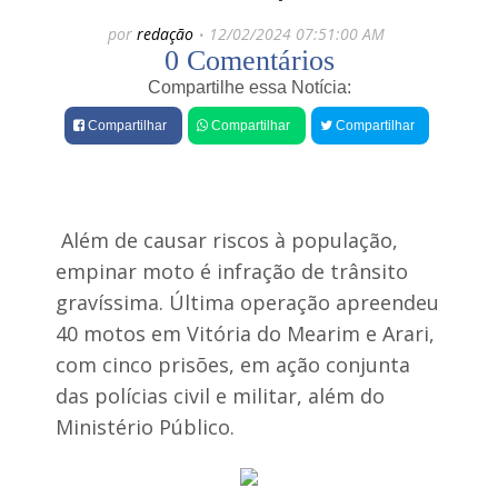
e
e
por
redação
12/02/2024 07:51:00 AM
r
s
0 Comentários
M
e
u
Compartilhe essa Notícia:
i
l
r
h
Compartilhar
Compartilhar
Compartilhar
o
e
A
r
l
s
b
o
e
f
Além de causar riscos à população,
r
r
t
e
empinar moto é infração de trânsito
o
q
gravíssima. Última operação apreendeu
R
u
o
e
40 motos em Vitória do Mearim e Arari,
d
d
r
com cinco prisões, em ação conjunta
a
i
d
das polícias civil e militar, além do
g
o
u
Ministério Público.
ú
e
l
s
t
v
i