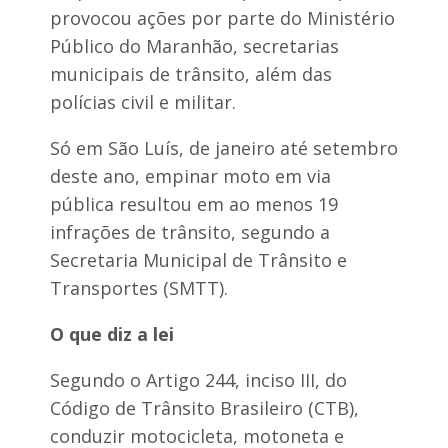
-
provocou ações por parte do Ministério
f
e
Público do Maranhão, secretarias
i
municipais de trânsito, além das
r
a
polícias civil e militar.
p
o
Só em São Luís, de janeiro até setembro
r
deste ano, empinar moto em via
o
pública resultou em ao menos 19
r
t
infrações de trânsito, segundo a
e
d
Secretaria Municipal de Trânsito e
e
Transportes (SMTT).
E
r
i
O que diz a lei
n
a
Segundo o Artigo 244, inciso III, do
l
v
Código de Trânsito Brasileiro (CTB),
a
conduzir motocicleta, motoneta e
d