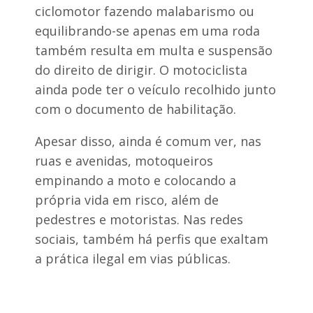
e
ciclomotor fazendo malabarismo ou
J
equilibrando-se apenas em uma roda
e
s
também resulta em multa e suspensão
u
s
do direito de dirigir. O motociclista
d
ainda pode ter o veículo recolhido junto
u
r
com o documento de habilitação.
a
n
Apesar disso, ainda é comum ver, nas
t
e
ruas e avenidas, motoqueiros
c
empinando a moto e colocando a
i
r
própria vida em risco, além de
u
pedestres e motoristas. Nas redes
r
g
sociais, também há perfis que exaltam
i
a
a prática ilegal em vias públicas.