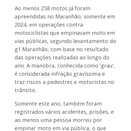
a
m
i
o
Ao menos 258 motos já foram
a
a
apreendidas no Maranhão, somente em
j
n
u
d
2024, em operações contra
l
a
motociclistas que empinavam moto em
g
r
a
e
vias públicas, segundo levantamento do
m
e
g1 Maranhão, com base no resultado
h
n
o
das operações realizadas ao longo do
t
t
o
ano. A manobra, conhecida como 'grau',
e
n
l
é considerada infração gravíssima e
e
d
s
e
traz riscos a pedestres e motoristas no
t
P
trânsito.
a
e
s
d
e
r
Somente este ano, também foram
g
e
registrados vários acidentes, prisões, e
u
i
n
r
ao menos uma pessoa morreu por
d
a
a
empinar moto em via pública, o que
s