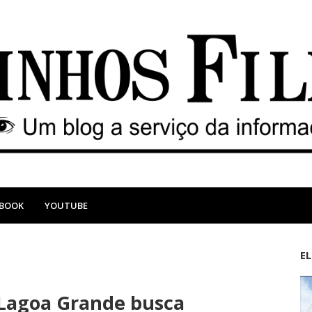
EBOOK
YOUTUBE
E
M
A
a
n
 Lagoa Grande busca
i
t