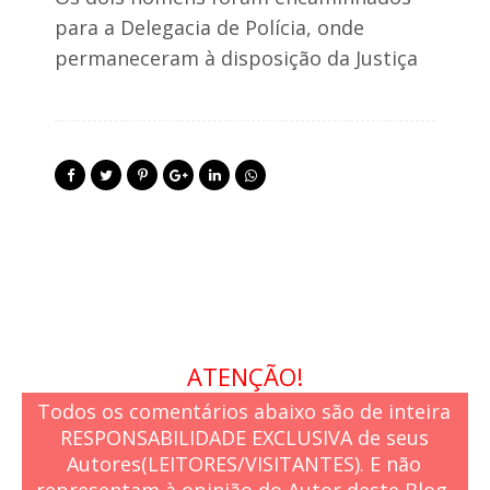
p
l
para a Delegacia de Polícia, onde
i
i
o
o
permaneceram à disposição da Justiça
s
ATENÇÃO!
Todos os comentários abaixo são de inteira
RESPONSABILIDADE EXCLUSIVA de seus
Autores(LEITORES/VISITANTES). E não
representam à opinião do Autor deste Blog.