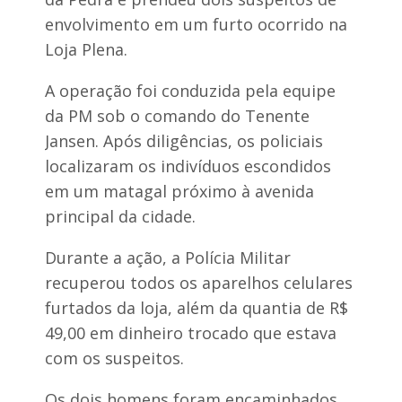
e
a
l
envolvimento em um furto ocorrido na
h
e
i
Loja Plena.
i
s
t
t
e
A operação foi conduzida pela equipe
ó
n
r
da PM sob o comando do Tenente
a
i
z
a
Jansen. Após diligências, os policiais
o
d
localizaram os indivíduos escondidos
n
e
a
S
em um matagal próximo à avenida
r
ã
u
principal da cidade.
o
r
J
a
o
Durante a ação, a Polícia Militar
l
s
d
recuperou todos os aparelhos celulares
é
o
d
furtados da loja, além da quantia de R$
o
u
49,00 em dinheiro trocado que estava
s
n
B
com os suspeitos.
i
a
c
s
í
í
Os dois homens foram encaminhados