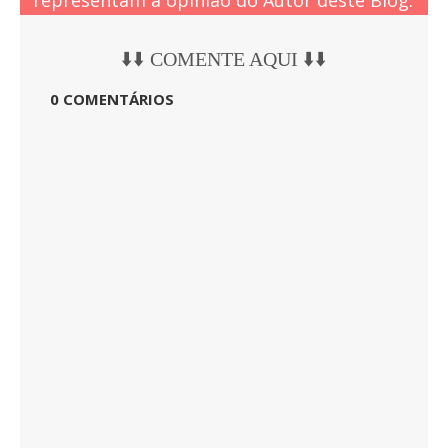
⬇️⬇️ COMENTE AQUI ⬇️⬇️
0 COMENTÁRIOS