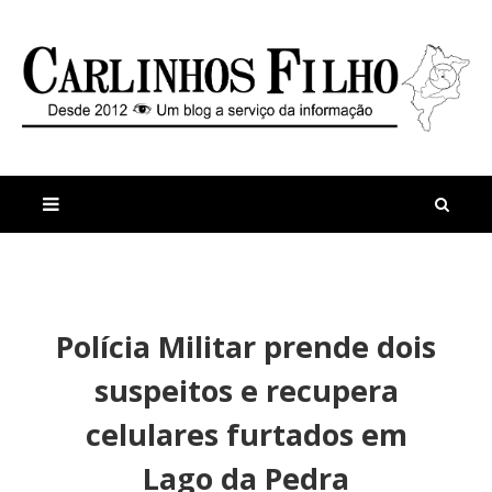
M
a
n
Polícia Militar prende dois
i
t
s
i
suspeitos e recupera
r
g
e
o
celulares furtados em
c
s
e
O
Lago da Pedra
n
p
t
o