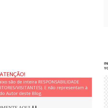
d
e
l
a
d
o
V
a
l
e
I
Y
ATENÇÃO!
ixo são de inteira RESPONSABILIDADE
EITORES/VISITANTES). E não representam à
do Autor deste Blog.
COMENTE AQUI ⬇️⬇️