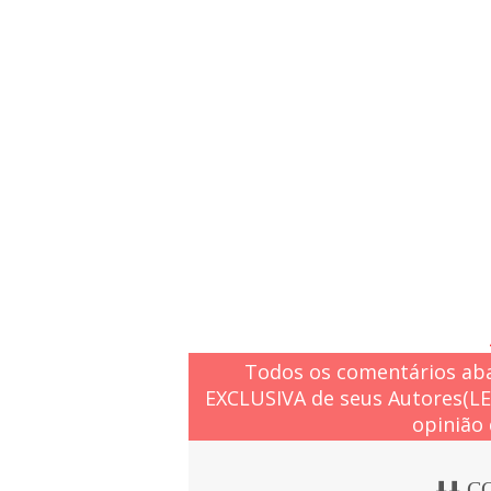
Todos os comentários aba
EXCLUSIVA de seus Autores(L
opinião 
⬇️⬇️ 