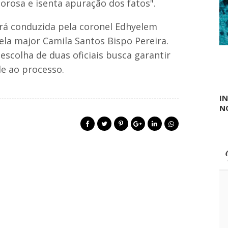
orosa e isenta apuração dos fatos".
v
a
erá conduzida pela coronel Edhyelem
d
e
ela major Camila Santos Bispo Pereira.
i
r
escolha de duas oficiais busca garantir
a
de ao processo.
n
a
z
I
o
N
n
a
r
u
r
a
l
d
e
T
r
i
z
i