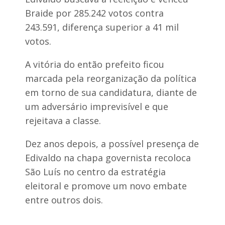
p
Braide por 285.242 votos contra
r
o
243.591, diferença superior a 41 mil
d
votos.
u
t
o
A vitória do então prefeito ficou
r
e
marcada pela reorganização da política
s
em torno de sua candidatura, diante de
r
u
um adversário imprevisível e que
r
rejeitava a classe.
a
i
s
Dez anos depois, a possível presença de
e
Edivaldo na chapa governista recoloca
r
e
São Luís no centro da estratégia
f
eleitoral e promove um novo embate
o
r
entre outros dois.
ç
a
a