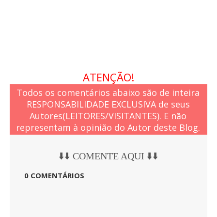
d
e
ATENÇÃO!
Todos os comentários abaixo são de inteira
RESPONSABILIDADE EXCLUSIVA de seus
Autores(LEITORES/VISITANTES). E não
representam à opinião do Autor deste Blog.
⬇️⬇️ COMENTE AQUI ⬇️⬇️
0 COMENTÁRIOS