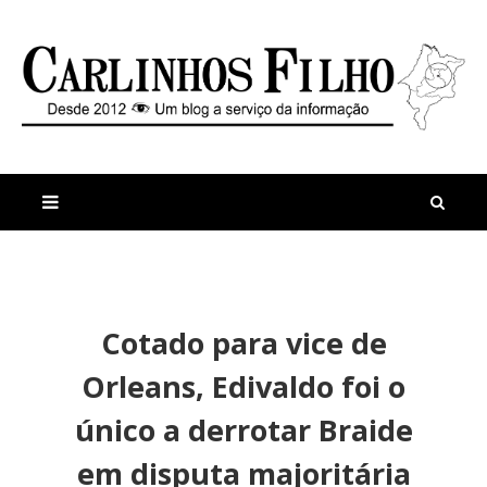
M
a
n
Cotado para vice de
i
t
s
i
Orleans, Edivaldo foi o
r
g
e
o
único a derrotar Braide
c
s
e
F
em disputa majoritária
n
i
t
l