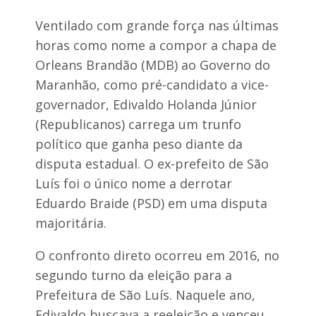
i
r
o
e
Ventilado com grande força nas últimas
p
g
a
a
horas como nome a compor a chapa de
i
e
Orleans Brandão (MDB) ao Governo do
a
q
f
u
Maranhão, como pré-candidato a vice-
a
i
governador, Edivaldo Holanda Júnior
c
p
a
a
(Republicanos) carrega um trunfo
d
m
a
político que ganha peso diante da
e
s
n
disputa estadual. O ex-prefeito de São
e
t
Luís foi o único nome a derrotar
o
B
s
Eduardo Braide (PSD) em uma disputa
o
a
m
majoritária.
L
a
u
i
O confronto direto ocorreu em 2016, no
g
s
a
d
segundo turno da eleição para a
r
e
Prefeitura de São Luís. Naquele ano,
4
0
Edivaldo buscava a reeleição e venceu