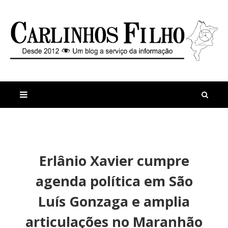
M
a
n
Erlânio Xavier cumpre
i
t
s
i
agenda política em São
r
g
e
o
Luís Gonzaga e amplia
c
s
e
E
articulações no Maranhão
n
l
t
e