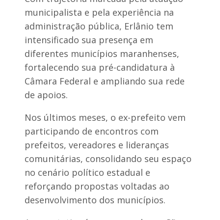
o
r
n
municipalista e pela experiência na
e
d
n
administração pública, Erlânio tem
i
t
c
intensificado sua presença em
e
i
p
diferentes municípios maranhenses,
o
o
n
fortalecendo sua pré-candidatura à
l
a
í
Câmara Federal e ampliando sua rede
d
t
o
i
de apoios.
d
c
e
a
Nos últimos meses, o ex-prefeito vem
b
e
r
m
participando de encontros com
i
a
n
prefeitos, vereadores e lideranças
p
d
o
comunitárias, consolidando seu espaço
e
i
no cenário político estadual e
o
à
reforçando propostas voltadas ao
s
desenvolvimento dos municípios.
u
a
p