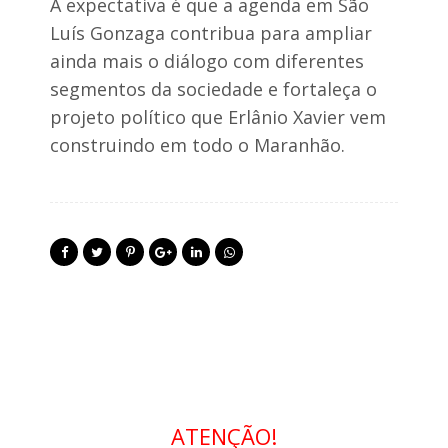
A expectativa é que a agenda em São
r
é
Luís Gonzaga contribua para ampliar
-
ainda mais o diálogo com diferentes
c
a
segmentos da sociedade e fortaleça o
n
projeto político que Erlânio Xavier vem
d
i
construindo em todo o Maranhão.
d
a
t
u
r
a
ATENÇÃO!