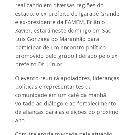
a
a
realizando em diversas regiões do
c
n
a
estado, o ex-prefeito de Igarapé Grande
s
B
e ex-presidente da FAMEM, Erlânio
p
r
a
a
Xavier, estará neste domingo em São
n
n
Luís Gonzaga do Maranhão para
h
d
a
ã
participar de um encontro político
d
o
e
promovido pelo grupo liderado pelo ex-
c
S
o
prefeito Dr. Júnior.
ã
n
o
s
J
O evento reunirá apoiadores, lideranças
o
o
l
políticas e representantes da
ã
i
o
comunidade em um café da manhã
d
c
a
voltado ao diálogo e ao fortalecimento
o
a
m
de alianças para as eleições do próximo
a
p
ano.
r
l
-
a
c
f
Com trajetória marcada pela atuação