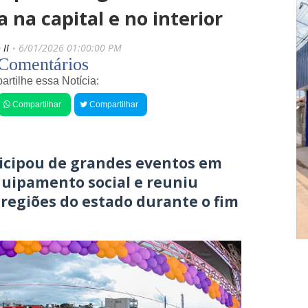
s
i
na capital e no interior
r
g
e
o
c
s
 II
6/01/2026 01:00:00 PM
e
H
Comentários
n
o
t
rtilhe essa Notícia:
m
e
e
Compartilhar
Compartilhar
m
s
é
J
e
ú
n
n
c
i
icipou de grandes eventos em
o
o
quipamento social e reuniu
n
r
t
C
 regiões do estado durante o fim
r
a
a
s
d
c
o
a
m
r
o
i
r
a
t
e
o
D