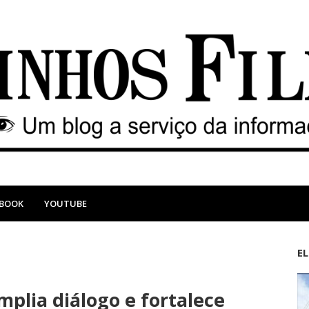
EBOOK
YOUTUBE
E
M
A
a
n
amplia diálogo e fortalece
i
t