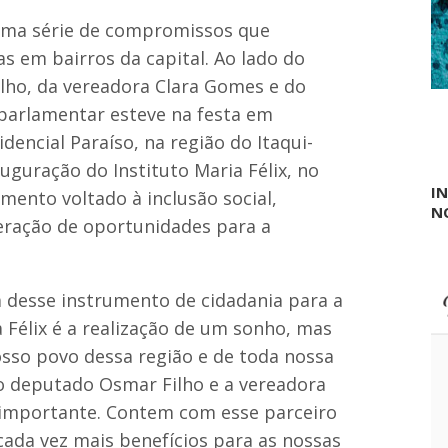
ã
e
o
 uma série de compromissos que
d
d
r
e
s em bairros da capital. Ao lado do
e
s
lho, da vereadora Clara Gomes e do
i
a
r
ú
parlamentar esteve na festa em
a
d
ncial Paraíso, na região do Itaqui-
s
e
e
uguração do Instituto Maria Félix, no
b
I
mento voltado à inclusão social,
e
N
n
geração de oportunidades para a
e
f
i
c
a desse instrumento de cidadania para a
i
a
 Félix é a realização de um sonho, mas
m
so povo dessa região e de toda nossa
c
e
o deputado Osmar Filho e a vereadora
n
ão importante. Contem com esse parceiro
t
e
cada vez mais benefícios para as nossas