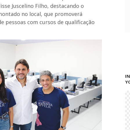
n
disse Juscelino Filho, destacando o
a
s
 montado no local, que promoverá
d
 de pessoas com cursos de qualificação
e
m
o
r
a
d
o
r
e
s
e
I
m
Y
P
e
d
r
e
i
r
a
s