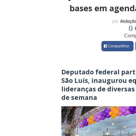
bases em agenda 
por
Redação
0 
Compa
Compartilhar
Deputado federal part
São Luís, inaugurou e
lideranças de diversas
de semana