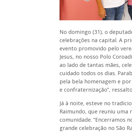
No domingo (31), o deputad
celebrações na capital. A p
evento promovido pelo verea
Jesus, no nosso Polo Coroad
ao lado de tantas mães, ce
cuidado todos os dias. Para
pela bela homenagem e por
e confraternização”, ressalt
Já à noite, esteve no tradic
Raimundo, que reuniu uma m
comunidade. “Encerramos n
grande celebração no São R