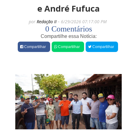
e
e André Fufuca
s
por
Redação II
6/29/2026 07:17:00 PM
0 Comentários
Compartilhe essa Notícia:
Compartilhar
Compartilhar
Compartilhar