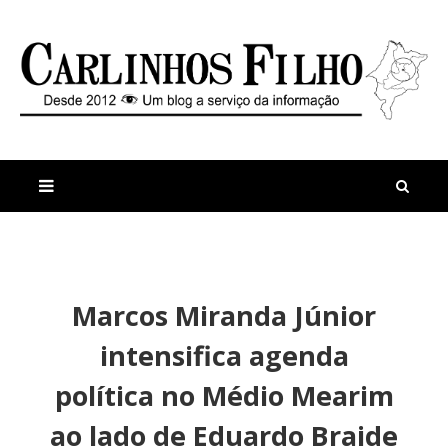
M
a
n
Marcos Miranda Júnior
i
t
s
i
intensifica agenda
r
g
e
o
política no Médio Mearim
c
s
e
ao lado de Eduardo Braide
n
t