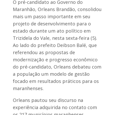
e
O pré-candidato ao Governo do
a
c
s
Maranhão, Orleans Brandão, consolidou
e
d
b
e
mais um passo importante em seu
e
i
projeto de desenvolvimento para o
a
x
p
a
estado durante um ato político em
o
f
Trizidela do Vale, nesta sexta-feira (5).
i
e
o
r
Ao lado do prefeito Deibson Balé, que
d
i
e
referendou as propostas de
d
l
o
modernização e progresso econômico
i
s
d
do pré-candidato, Orleans debateu com
d
e
u
a população um modelo de gestão
r
r
a
a
focado em resultados práticos para os
n
n
maranhenses.
ç
t
a
e
s
a
Orleans pautou seu discurso na
e
m
experiência adquirida no contato com
p
a
r
d
os 217 municípios maranhenses,