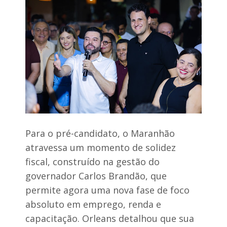
M
e
a
r
i
Para o pré-candidato, o Maranhão
atravessa um momento de solidez
fiscal, construído na gestão do
governador Carlos Brandão, que
permite agora uma nova fase de foco
absoluto em emprego, renda e
capacitação. Orleans detalhou que sua