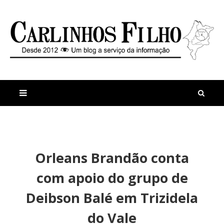
M
a
n
Orleans Brandão conta
i
t
s
i
com apoio do grupo de
r
g
e
o
Deibson Balé em Trizidela
c
s
e
E
do Vale
n
t
P