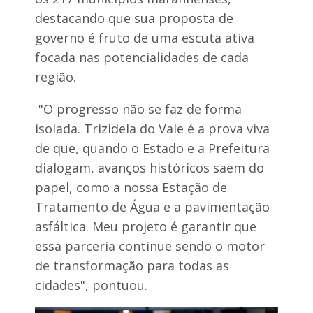
o
r
j
destacando que sua proposta de
u
e
g
governo é fruto de uma escuta ativa
t
a
a
focada nas potencialidades de cada
d
n
a
região.
o
e
v
m
a
P
"O progresso não se faz de forma
s
e
isolada. Trizidela do Vale é a prova viva
a
d
ç
r
de que, quando o Estado e a Prefeitura
õ
e
dialogam, avanços históricos saem do
e
i
s
r
papel, como a nossa Estação de
p
a
a
Tratamento de Água e a pavimentação
s
r
asfáltica. Meu projeto é garantir que
a
o
essa parceria continue sendo o motor
M
de transformação para todas as
é
d
cidades", pontuou.
i
o