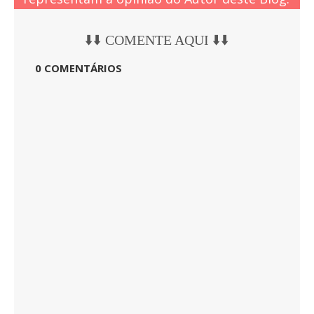
⬇️⬇️ COMENTE AQUI ⬇️⬇️
0 COMENTÁRIOS