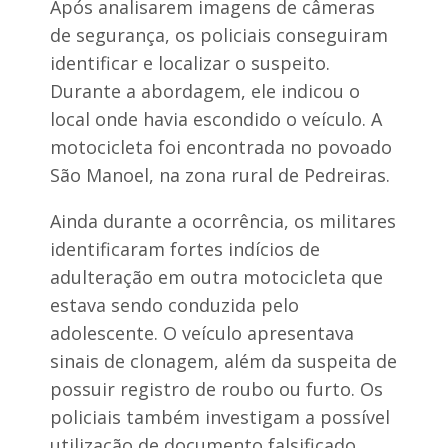
e
Após analisarem imagens de câmeras
d
p
e
de segurança, os policiais conseguiram
e
C
s
identificar e localizar o suspeito.
a
s
m
Durante a abordagem, ele indicou o
o
a
a
r
local onde havia escondido o veículo. A
s
ã
motocicleta foi encontrada no povoado
e
o
São Manoel, na zona rural de Pedreiras.
I
g
Ainda durante a ocorrência, os militares
a
r
identificaram fortes indícios de
a
p
adulteração em outra motocicleta que
é
estava sendo conduzida pelo
G
r
adolescente. O veículo apresentava
a
sinais de clonagem, além da suspeita de
n
d
possuir registro de roubo ou furto. Os
e
policiais também investigam a possível
utilização de documento falsificado