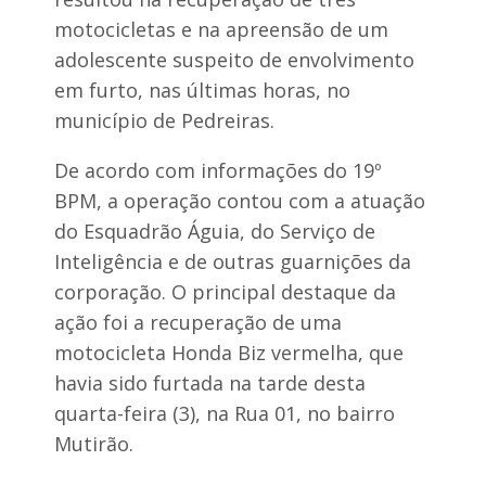
d
a
a
c
motocicletas e na apreensão de um
s
e
adolescente suspeito de envolvimento
M
s
ã
s
em furto, nas últimas horas, no
e
o
município de Pedreiras.
s
a
q
p
u
r
De acordo com informações do 19º
e
o
r
BPM, a operação contou com a atuação
c
e
e
do Esquadrão Águia, do Serviço de
u
s
n
Inteligência e de outras guarnições da
s
i
o
corporação. O principal destaque da
u
s
s
ação foi a recuperação de uma
i
i
motocicleta Honda Biz vermelha, que
l
g
h
i
havia sido furtada na tarde desta
a
l
quarta-feira (3), na Rua 01, no bairro
r
o
e
s
Mutirão.
s
o
d
s