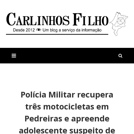
M
a
n
Polícia Militar recupera
i
t
s
i
três motocicletas em
r
g
e
o
Pedreiras e apreende
c
s
e
E
adolescente suspeito de
n
r
t
l