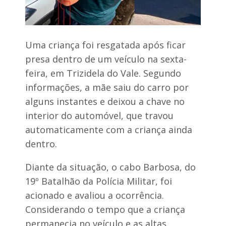
t
e
n
ç
ã
Uma criança foi resgatada após ficar
o
presa dentro de um veículo na sexta-
e
s
feira, em Trizidela do Vale. Segundo
p
e
informações, a mãe saiu do carro por
c
alguns instantes e deixou a chave no
i
a
interior do automóvel, que travou
l
automaticamente com a criança ainda
r
e
dentro.
d
o
Diante da situação, o cabo Barbosa, do
b
r
19º Batalhão da Polícia Militar, foi
a
acionado e avaliou a ocorrência.
d
a
Considerando o tempo que a criança
a
o
permanecia no veículo e as altas