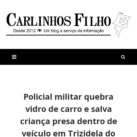
M
a
n
Policial militar quebra
i
t
s
i
vidro de carro e salva
r
g
e
o
criança presa dentro de
c
s
e
veículo em Trizidela do
n
t