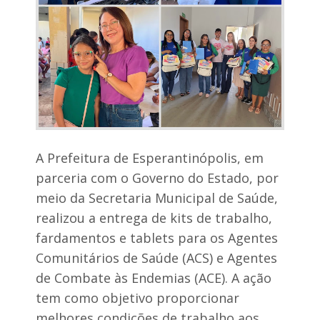
o
e
s
p
e
c
i
a
l
r
e
d
o
A Prefeitura de Esperantinópolis, em
b
parceria com o Governo do Estado, por
r
a
meio da Secretaria Municipal de Saúde,
d
realizou a entrega de kits de trabalho,
a
a
fardamentos e tablets para os Agentes
o
Comunitários de Saúde (ACS) e Agentes
v
i
de Combate às Endemias (ACE). A ação
c
tem como objetivo proporcionar
e
-
melhores condições de trabalho aos