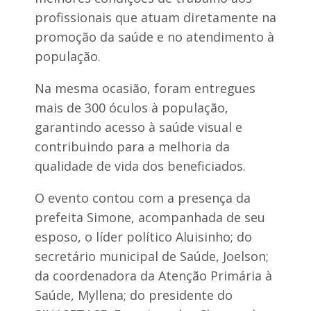
p
r
profissionais que atuam diretamente na
e
promoção da saúde e no atendimento à
f
e
população.
i
t
Na mesma ocasião, foram entregues
o
D
mais de 300 óculos à população,
r
garantindo acesso à saúde visual e
.
contribuindo para a melhoria da
a
qualidade de vida dos beneficiados.
l
b
e
O evento contou com a presença da
r
prefeita Simone, acompanhada de seu
esposo, o líder político Aluisinho; do
secretário municipal de Saúde, Joelson;
da coordenadora da Atenção Primária à
Saúde, Myllena; do presidente do