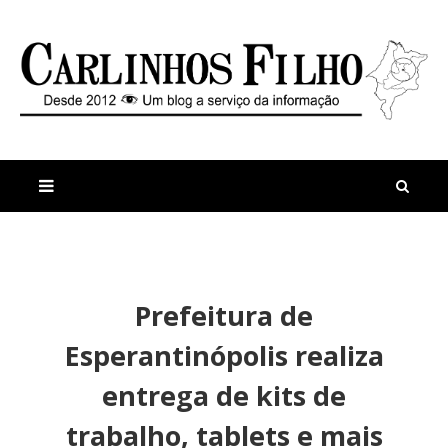
M
a
n
Prefeitura de
i
t
s
i
Esperantinópolis realiza
r
g
e
o
entrega de kits de
c
s
e
O
trabalho, tablets e mais
n
r
t
l