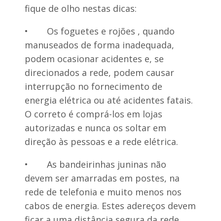
u
n
fique de olho nestas dicas:
t
d
a
e
p
•
Os foguetes e rojões , quando
e
manuseados de forma inadequada,
r
a
podem ocasionar acidentes e, se
direcionados a rede, podem causar
interrupção no fornecimento de
energia elétrica ou até acidentes fatais.
O correto é comprá-los em lojas
autorizadas e nunca os soltar em
direção às pessoas e a rede elétrica.
•
As bandeirinhas juninas não
devem ser amarradas em postes, na
rede de telefonia e muito menos nos
cabos de energia. Estes adereços devem
ficar a uma distância segura da rede.