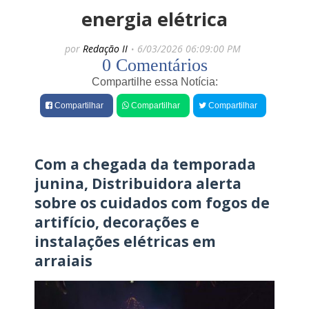
e
e
energia elétrica
n
s
t
E
por
Redação II
6/03/2026 06:09:00 PM
e
r
0 Comentários
:
l
V
â
Compartilhe essa Notícia:
e
n
í
i
Compartilhar
Compartilhar
Compartilhar
c
o
u
X
l
a
o
v
Com a chegada da temporada
e
i
e
junina, Distribuidora alerta
q
r
u
sobre os cuidados com fogos de
p
e
r
artifício, decorações e
e
e
s
instalações elétricas em
s
t
t
arraiais
a
i
v
g
a
i
a
a