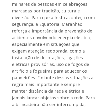
c
a
milhares de pessoas em celebrações
a
r
r
marcadas por tradição, cultura e
e
r
s
diversão. Para que a festa aconteça com
e
d
t
segurança, a Equatorial Maranhão
e
a
p
reforça a importância da prevenção de
e
e
n
s
acidentes envolvendo energia elétrica,
t
s
especialmente em situações que
r
o
e
a
exigem atenção redobrada, como a
S
s
a
instalação de decorações, ligações
e
n
m
elétricas provisórias, uso de fogos de
t
I
a
artifício e fogueiras para aquecer os
g
I
a
pandeirões. E diante dessas situações a
n
r
ê
regra mais importante é sempre
a
s
p
manter distância da rede elétrica e
e
é
C
G
jamais lançar objetos sobre a rede. Para
a
r
a brincadeira não ser interrompida,
r
a