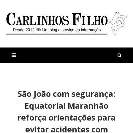
M
a
n
São João com segurança:
i
t
s
i
Equatorial Maranhão
r
g
e
o
reforça orientações para
c
s
e
U
evitar acidentes com
n
r
t
g