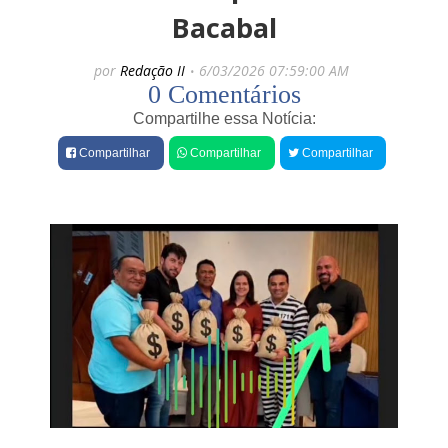
e
Bacabal
s
por
Redação II
6/03/2026 07:59:00 AM
0 Comentários
Compartilhe essa Notícia:
Compartilhar
Compartilhar
Compartilhar