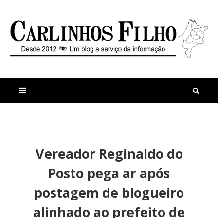
M
a
n
Vereador Reginaldo do
i
t
s
i
Posto pega ar após
r
g
e
o
postagem de blogueiro
c
s
e
alinhado ao prefeito de
n
t