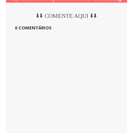
⬇️⬇️ COMENTE AQUI ⬇️⬇️
0 COMENTÁRIOS