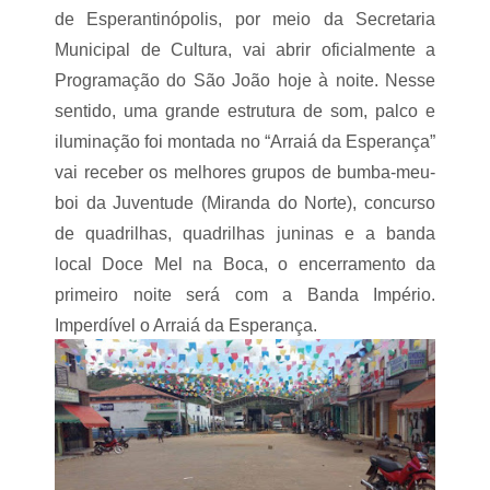
a
n
de Esperantinópolis, por meio da Secretaria
C
d
o
i
Municipal de Cultura, vai abrir oficialmente a
p
d
a
Programação do São João hoje à noite. Nesse
a
R
t
sentido, uma grande estrutura de som, palco e
e
o
g
iluminação foi montada no “Arraiá da Esperança”
a
i
p
vai receber os melhores grupos de bumba-meu-
o
r
n
boi da Juventude (Miranda do Norte), concurso
e
a
f
de quadrilhas, quadrilhas juninas e a banda
l
e
d
i
local Doce Mel na Boca, o encerramento da
e
t
primeiro noite será com a Banda Império.
S
o
e
d
Imperdível o Arraiá da Esperança.
l
e
e
L
ç
a
õ
g
e
o
s
d
e
a
n
P