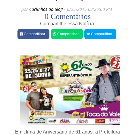
e
e
por
Carlinhos do Blog
6/25/2015 03:26:00 PM
t
s
0 Comentários
e
R
o
Compartilhe essa Notícia:
a
d
d
r
Compartilhar
Compartilhar
Compartilhar
i
i
s
g
p
o
u
N
t
e
a
t
d
o
a
:
s
“
e
S
o
i
u
f
p
i
r
n
é
a
-
l
c
d
a
Em clima de Aniversário de 61 anos, a Prefeitura