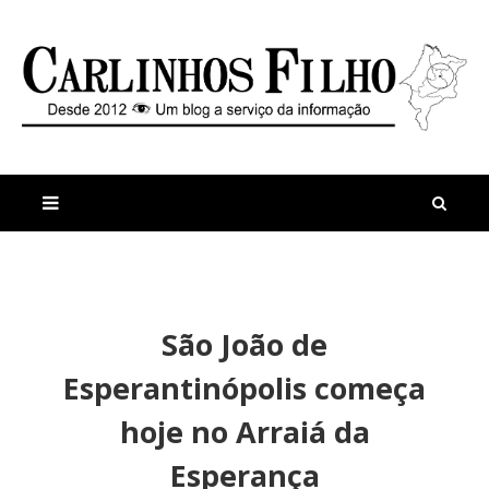
M
a
n
São João de
i
t
s
i
Esperantinópolis começa
r
g
e
o
hoje no Arraiá da
c
s
e
H
Esperança
n
o
t
j