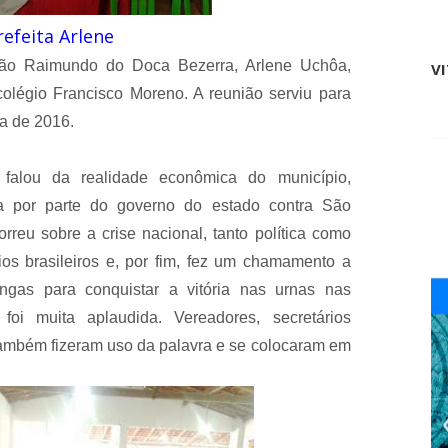
l
refeita Arlene
a
d
São Raimundo do Doca Bezerra, Arlene Uchôa,
V
e
s
 colégio Francisco Moreno. A reunião serviu para
m
ha de 2016.
o
n
t
 falou da realidade econômica do município,
a
f
ca por parte do governo do estado contra São
a
r
reu sobre a crise nacional, tanto política como
s
os brasileiros e, por fim, fez um chamamento a
a
d
angas para conquistar a vitória nas urnas nas
o
 foi muita aplaudida. Vereadores, secretários
t
r
 também fizeram uso da palavra e se colocaram em
i
p
l
e
x