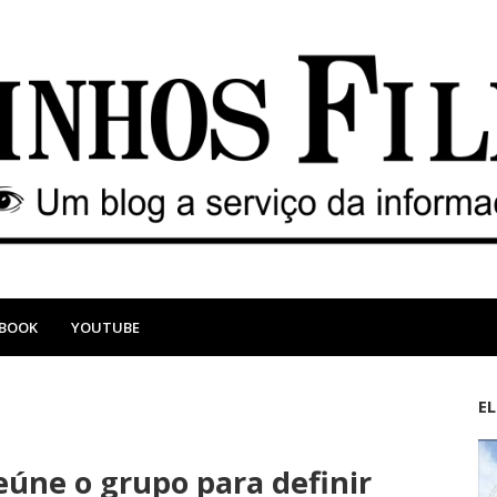
EBOOK
YOUTUBE
E
M
A
a
n
eúne o grupo para definir
i
t