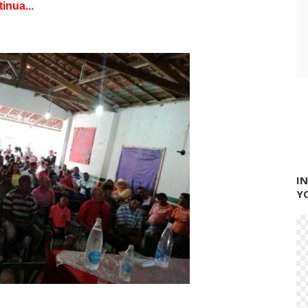
inua...
I
Y