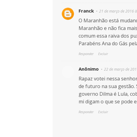
Franck
21 de março de 2016 à
O Maranhão está mudando 
Maranhão e não fica mais
comum essa raiva dos pu
Parabéns Ana do Gás pela
Responder
Excluir
Anônimo
22 de março de 201
Rapaz votei nessa senhor
de futuro na sua gestão.
governo Dilma é Lula, co
mi digam o que se pode e
Responder
Excluir