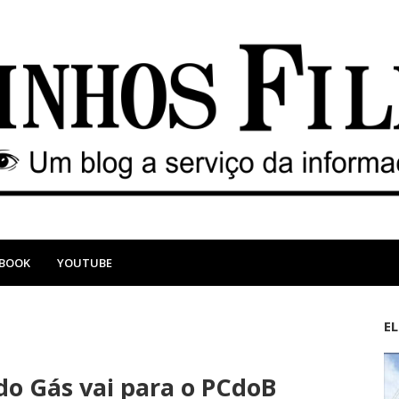
EBOOK
YOUTUBE
E
M
A
a
n
o Gás vai para o PCdoB
i
t