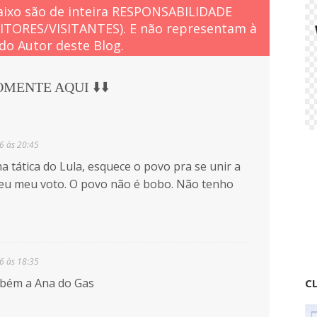
ixo são de inteira RESPONSABILIDADE
EITORES/VISITANTES). E não representam à
do Autor deste Blog.
COMENTE AQUI ⬇️⬇️
6 às 20:45
 tática do Lula, esquece o povo pra se unir a
u meu voto. O povo não é bobo. Não tenho
6 às 18:35
bém a Ana do Gas
CL