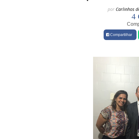
por
Carlinhos d
4 
Compa
Compartilhar