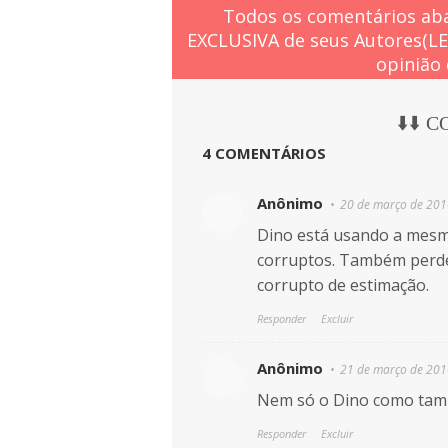
Todos os comentários aba
EXCLUSIVA de seus Autores(L
opinião 
⬇️⬇️ 
4 COMENTÁRIOS
Anônimo
20 de março de 201
Dino está usando a mesma
corruptos. Também perde
corrupto de estimação.
Responder
Excluir
Anônimo
21 de março de 201
Nem só o Dino como tam
Responder
Excluir