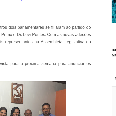
T
r
i
z
i
d
os dois parlamentares se filiaram ao partido do
e
a Primo e Dr. Levi Pontes. Com as novas adesões
l
a
s representantes na Assembleia Legislativa do
d
I
o
N
V
a
vista para a próxima semana para anunciar os
l
e
n
o
s
á
b
a
d
o