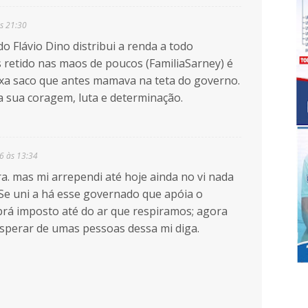
s 21:30
Flávio Dino distribui a renda a todo
 retido nas maos de poucos (FamiliaSarney) é
xa saco que antes mamava na teta do governo.
 sua coragem, luta e determinação.
6 às 13:34
a. mas mi arrependi até hoje ainda no vi nada
 Se uni a há esse governado que apóia o
brá imposto até do ar que respiramos; agora
sperar de umas pessoas dessa mi diga.