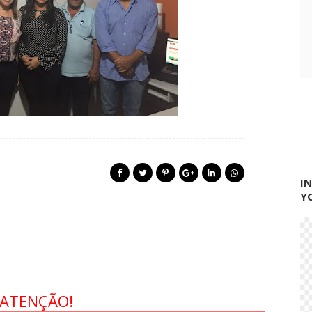
I
Y
ATENÇÃO!