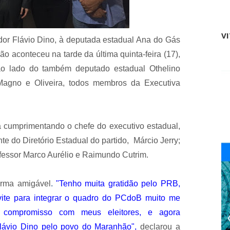
t
i
n
ó
V
or Flávio Dino, à deputada estadual Ana do Gás
p
o
ão aconteceu na tarde da última quinta-feira (17),
l
 ao lado do também deputado estadual Othelino
i
s
Magno e Oliveira, todos membros da Executiva
f
o
i
a
 cumprimentando o chefe do executivo estadual,
s
s
te do Diretório Estadual do partido, Márcio Jerry;
a
s
fessor Marco Aurélio e Raimundo Cutrim.
s
i
n
orma amigável
.
"Tenho muita gratidão pelo PRB,
a
vite para integrar o quadro do PCdoB muito me
d
o
 compromisso com meus eleitores, e agora
e
lávio Dino pelo povo do Maranhão",
declarou a
m