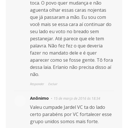
toca. O povo quer mudança e não
aguenta olhar essas caras nojentas
que já passaram a mão. Eu sou com
você mais se essa cara aí continuar do
seu lado eu voto no breado sem
pestanejar. Até parece que ele tem
palavra. Não fez fez o que deveria
fazer no mandato dele e é quer
aparecer como se fosse gente. Tô fora
dessa laia. Erlanio não precisa disso aí
não.
Responder
Excluir
Anônimo
15 de março de 2016 às 18:34
Valeu cumpade Jardel VC ta do lado
certo parabéns por VC fortalecer esse
grupo unidos somos mais forte.