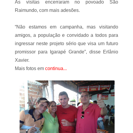
As visitas encerraram no povoado São
u
r
Raimundo, com mais adesões.
a
a
t
“Não estamos em campanha, mas visitando
é
o
amigos, a população e convidado a todos para
d
ingressar neste projeto sério que visa um futuro
i
a
promissor para Igarapé Grande”, disse Erlânio
1
Xavier.
º
Mais fotos em
continua...