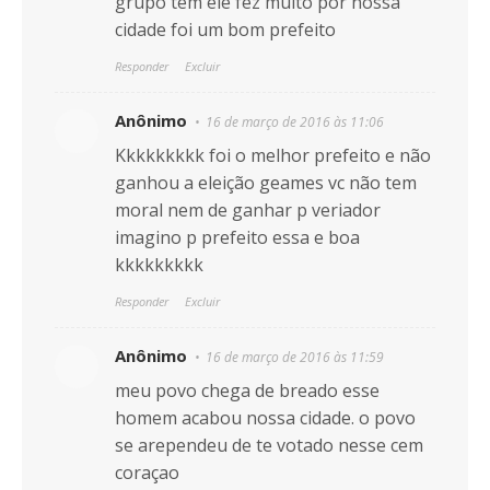
grupo tem ele fez muito por nossa
cidade foi um bom prefeito
Responder
Excluir
Anônimo
16 de março de 2016 às 11:06
Kkkkkkkkk foi o melhor prefeito e não
ganhou a eleição geames vc não tem
moral nem de ganhar p veriador
imagino p prefeito essa e boa
kkkkkkkkk
Responder
Excluir
Anônimo
16 de março de 2016 às 11:59
meu povo chega de breado esse
homem acabou nossa cidade. o povo
se arependeu de te votado nesse cem
coraçao