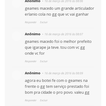
Anônimo
16 de março de 2016 às 08:06
geames macedo um grande articulador
erlanio cola no gg que vc vai ganhar
Responder
Excluir
Anônimo
16 de março de 2016 às 08:07
geames macedo foi o melhor prefeito
que igarape ja teve. tou com vc gg
onde vc for
Responder
Excluir
Anônimo
16 de março de 2016 às 08:09
agora eu botei fe com o geames na
frente o gg tem serviço prestado foi
bom pra cidade o pro povo. valeu gg
Responder
Excluir