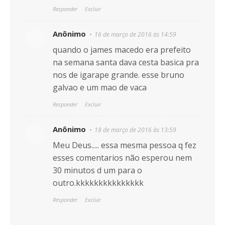
Responder
Excluir
Anônimo
16 de março de 2016 às 14:59
quando o james macedo era prefeito
na semana santa dava cesta basica pra
nos de igarape grande. esse bruno
galvao e um mao de vaca
Responder
Excluir
Anônimo
18 de março de 2016 às 13:59
Meu Deus..... essa mesma pessoa q fez
esses comentarios não esperou nem
30 minutos d um para o
outro.kkkkkkkkkkkkkkk
Responder
Excluir