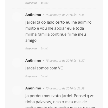
Responder
Excluir
Anônimo
15 de março de 2016 às 18:36
Jardel ta do lado certo eu lhe adimiro
muito e vou lhe apoiar eu e toda
minha família continue firme meu
amigo
Responder
Excluir
Anônimo
15 de março de 2016 às 18:37
Jardel somos com VC
Responder
Excluir
Anônimo
15 de março de 2016 às 21:59
Ja perdeu meu voto Jardel. Pensei q vc
tinha palavras, n so o meu mas de
muita gente sinto muito mas vc n sabe