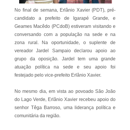
n
a
d
a
No final de semana, Erlânio Xavier (PDT), pré-
a
s
p
e
candidato a prefeito de Igarapé Grande, e
e
c
Geames Macêdo (PCdoB) estiveram visitando e
l
r
o
e
conversando com a população na sede e na
i
t
n
zona rural. Na oportunidade, o suplente de
á
t
r
vereador Jardel Sampaio declarou apoio ao
e
i
r
grupo da oposição. Jardel tem uma grande
a
i
d
atuação política na sede e seu apoio foi
o
e
r
I
festejado pelo vice-prefeito Erlânio Xavier.
d
n
o
f
M
r
No mesmo dia, em vista ao povoado São João
a
a
do Lago Verde, Erlânio Xavier recebeu apoio do
r
e
a
s
senhor Têga Barroso, uma liderança política e
n
t
h
comunitária da região.
r
ã
u
o
t