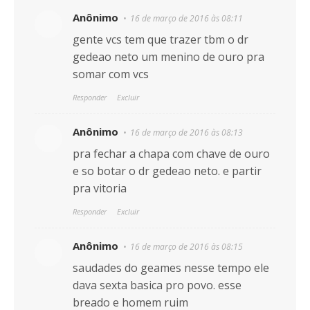
Anônimo
16 de março de 2016 às 08:11
gente vcs tem que trazer tbm o dr
gedeao neto um menino de ouro pra
somar com vcs
Responder
Excluir
Anônimo
16 de março de 2016 às 08:13
pra fechar a chapa com chave de ouro
e so botar o dr gedeao neto. e partir
pra vitoria
Responder
Excluir
Anônimo
16 de março de 2016 às 08:15
saudades do geames nesse tempo ele
dava sexta basica pro povo. esse
breado e homem ruim