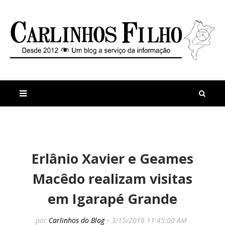
M
a
n
Erlânio Xavier e Geames
i
t
s
i
Macêdo realizam visitas
r
g
e
o
em Igarapé Grande
c
s
e
D
n
e
por
Carlinhos do Blog
3/15/2016 11:45:00 AM
t
p