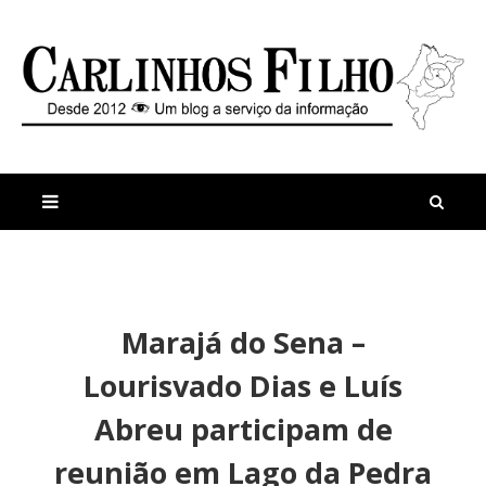
M
a
n
Marajá do Sena –
i
t
s
i
Lourisvado Dias e Luís
r
g
e
o
Abreu participam de
c
s
e
X
reunião em Lago da Pedra
n
a
t
r