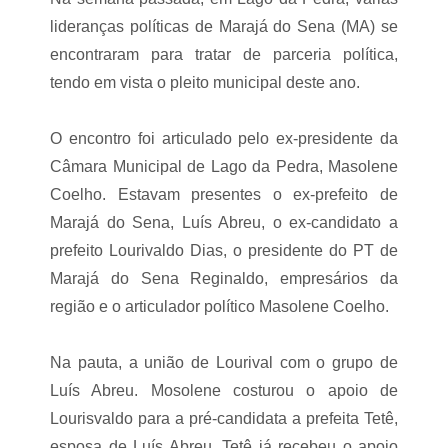
o
g
a
a
lideranças políticas de Marajá do Sena (MA) se
r
n
encontraram para tratar de parceria política,
e
h
e
a
tendo em vista o pleito municipal deste ano.
l
r
e
f
i
o
O encontro foi articulado pelo ex-presidente da
ç
r
ã
Câmara Municipal de Lago da Pedra, Masolene
o
o
p
Coelho. Estavam presentes o ex-prefeito de
d
r
e
i
Marajá do Sena, Luís Abreu, o ex-candidato a
J
v
prefeito Lourivaldo Dias, o presidente do PT de
a
i
i
l
Marajá do Sena Reginaldo, empresários da
l
e
região e o articulador político Masolene Coelho.
s
g
o
i
n
a
F
Na pauta, a união de Lourival com o grupo de
d
a
o
Luís Abreu. Mosolene costurou o apoio de
u
n
s
Lourisvaldo para a pré-candidata a prefeita Tetê,
o
t
S
esposa de Luís Abreu. Tetê já recebeu o apoio