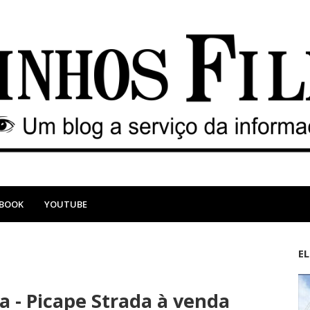
EBOOK
YOUTUBE
E
M
A
a
n
 - Picape Strada à venda
i
t