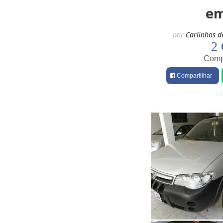
em
por
Carlinhos d
2 
Compa
Compartilhar