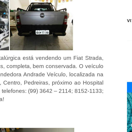
o
a
e
p
m
o
T
V
i
r
o
i
d
z
e
i
W
d
a
e
l
l
alúrgica está vendendo um Fiat Strada,
d
a
i
as, completa, bem conservada. O veículo
d
r
o
ndedora Andrade Veículo, localizada na
M
V
a
 Centro, Pedreiras, próximo ao Hospital
a
r
l
a
 telefones: (99) 3642 – 2114; 8152-1133;
e
n
a!
h
ã
o
e
T
r